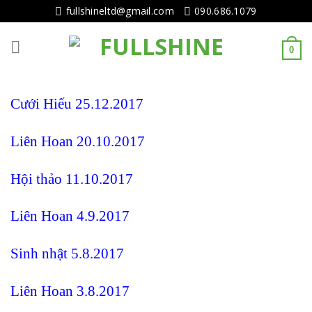
Tiếp
fullshineltd@gmail.com
090.686.1079
tục
tới
0
nội
dung
Cưới Hiếu 25.12.2017
Liên Hoan 20.10.2017
Hội thảo 11.10.2017
Liên Hoan 4.9.2017
Sinh nhật 5.8.2017
Liên Hoan 3.8.2017