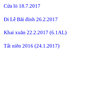
Cửa lò 18.7.2017
Đi Lễ
Bãi đính 26.2.2017
Khai xuân 22.2.2017 (6.1AL)
Tất niên 2016 (24.1.2017)
ĐĂNG KÝ NHẬN TIN
Hãy tham gia đăng ký thành viên để nhận được những thông
tin mới nhất từ chúng tôi