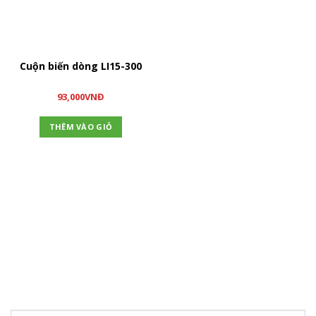
Cuộn biến dòng LI15-300
93,000
VNĐ
THÊM VÀO GIỎ
ĐĂNG KÝ NHẬN TIN
Hãy tham gia đăng ký thành viên để nhận được những thông
tin mới nhất từ chúng tôi