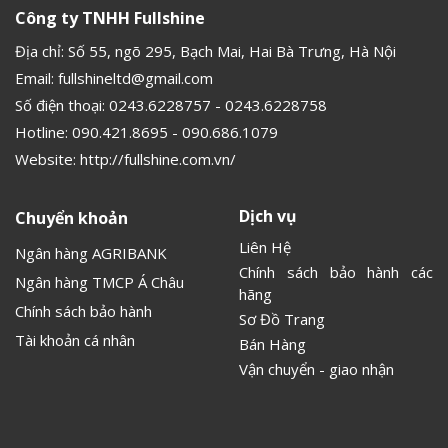
Công ty TNHH Fullshine
Địa chỉ: Số 55, ngõ 295, Bạch Mai, Hai Bà Trưng, Hà Nội
Email:
fullshineltd@gmail.com
Số điện thoại:
0243.6228757
-
0243.6228758
Hotline:
090.421.8695
-
090.686.1079
Website:
http://fullshine.com.vn/
Dịch vụ
Chuyển khoản
Liên Hệ
Ngân hàng AGRIBANK
Chính sách bảo hành các
Ngân hàng TMCP Á Châu
hãng
Chính sách bảo hành
Sơ Đồ Trang
Tài khoản cá nhân
Bán Hàng
Vận chuyển - giao nhận