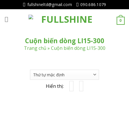
Tiếp
fullshineltd@gmail.com
090.686.1079
tục
tới
0
nội
dung
Cuộn biến dòng LI15-300
Trang chủ
»
Cuộn biến dòng LI15-300
Hiển thị: