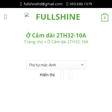
Tiếp
fullshineltd@gmail.com
090.686.1079
tục
tới
0
nội
dung
Ở Cắm dài 2TH32-10A
Trang chủ
»
Ở Cắm dài 2TH32-10A
Hiển thị: