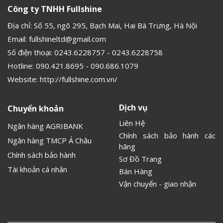
Công ty TNHH Fullshine
Địa chỉ: Số 55, ngõ 295, Bạch Mai, Hai Bà Trưng, Hà Nội
Email:
fullshineltd@gmail.com
Số điện thoại:
0243.6228757
-
0243.6228758
Hotline:
090.421.8695
-
090.686.1079
Website:
http://fullshine.com.vn/
Dịch vụ
Chuyển khoản
Liên Hệ
Ngân hàng AGRIBANK
Chính sách bảo hành các
Ngân hàng TMCP Á Châu
hãng
Chính sách bảo hành
Sơ Đồ Trang
Tài khoản cá nhân
Bán Hàng
Vận chuyển - giao nhận