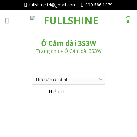
Tiếp
fullshineltd@gmail.com
090.686.1079
tục
tới
0
nội
dung
Ở Cắm dài 3S3W
Trang chủ
»
Ở Cắm dài 3S3W
Hiển thị: