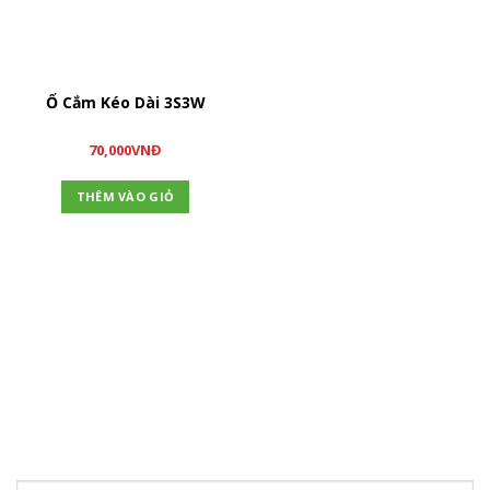
Ổ Cắm Kéo Dài 3S3W
70,000
VNĐ
THÊM VÀO GIỎ
ĐĂNG KÝ NHẬN TIN
Hãy tham gia đăng ký thành viên để nhận được những thông
tin mới nhất từ chúng tôi