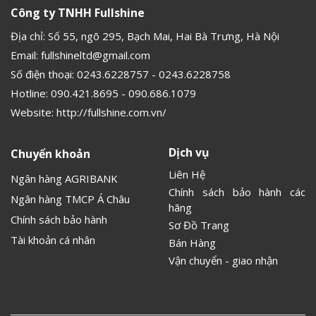
Công ty TNHH Fullshine
Địa chỉ: Số 55, ngõ 295, Bạch Mai, Hai Bà Trưng, Hà Nội
Email:
fullshineltd@gmail.com
Số điện thoại:
0243.6228757
-
0243.6228758
Hotline:
090.421.8695
-
090.686.1079
Website:
http://fullshine.com.vn/
Dịch vụ
Chuyển khoản
Liên Hệ
Ngân hàng AGRIBANK
Chính sách bảo hành các
Ngân hàng TMCP Á Châu
hãng
Chính sách bảo hành
Sơ Đồ Trang
Tài khoản cá nhân
Bán Hàng
Vận chuyển - giao nhận