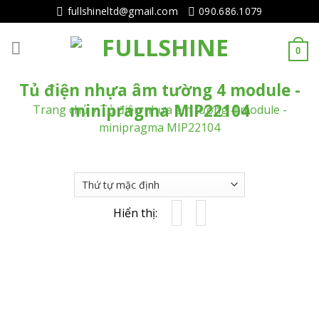
Tiếp
fullshineltd@gmail.com
090.686.1079
tục
tới
0
nội
dung
Tủ điện nhựa âm tường 4 module -
minipragma MIP22104
Trang chủ
»
Tủ điện nhựa âm tường 4 module -
minipragma MIP22104
Hiển thị: