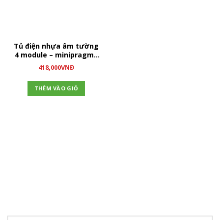
Tủ điện nhựa âm tường
4 module – minipragma
MIP22104
418,000
VNĐ
THÊM VÀO GIỎ
ĐĂNG KÝ NHẬN TIN
Hãy tham gia đăng ký thành viên để nhận được những thông
tin mới nhất từ chúng tôi