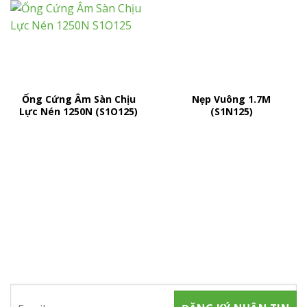
Ống Cứng Âm Sàn Chịu
Nẹp Vuông 1.7M
Lực Nén 1250N (S1O125)
(S1N125)
ĐĂNG KÝ NHẬN TIN
Hãy tham gia đăng ký thành viên để nhận được những thông
tin mới nhất từ chúng tôi