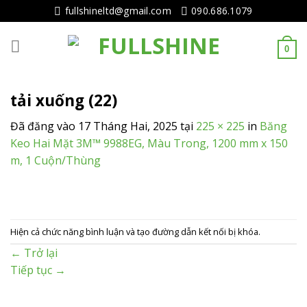
Tiếp
fullshineltd@gmail.com
090.686.1079
tục
tới
0
nội
dung
tải xuống (22)
Đã đăng vào
17 Tháng Hai, 2025
tại
225 × 225
in
Băng
Keo Hai Mặt 3M™ 9988EG, Màu Trong, 1200 mm x 150
m, 1 Cuộn/Thùng
Hiện cả chức năng bình luận và tạo đường dẫn kết nối bị khóa.
←
Trở lại
Tiếp tục
→