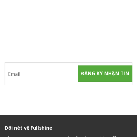
ĐĂNG KÝ NHẬN TIN
Hãy tham gia đăng ký thành viên để nhận được những thông
tin mới nhất từ chúng tôi
Đôi nét về Fullshine