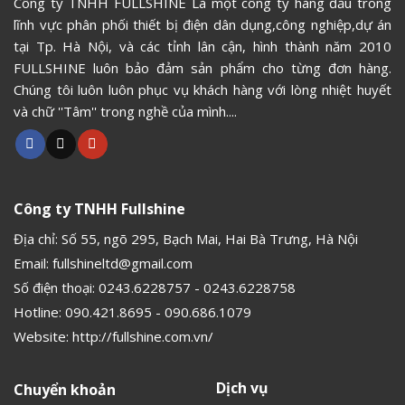
Công ty TNHH FULLSHINE Là một công ty hàng đầu trong
lĩnh vực phân phối thiết bị điện dân dụng,công nghiệp,dự án
tại Tp. Hà Nội, và các tỉnh lân cận, hình thành năm 2010
FULLSHINE luôn bảo đảm sản phẩm cho từng đơn hàng.
Chúng tôi luôn luôn phục vụ khách hàng với lòng nhiệt huyết
và chữ ''Tâm'' trong nghề của mình....
Công ty TNHH Fullshine
Địa chỉ: Số 55, ngõ 295, Bạch Mai, Hai Bà Trưng, Hà Nội
Email:
fullshineltd@gmail.com
Số điện thoại:
0243.6228757
-
0243.6228758
Hotline:
090.421.8695
-
090.686.1079
Website:
http://fullshine.com.vn/
Dịch vụ
Chuyển khoản