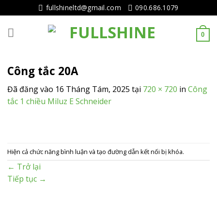
Tiếp
fullshineltd@gmail.com
090.686.1079
tục
tới
0
nội
dung
Công tắc 20A
Đã đăng vào
16 Tháng Tám, 2025
tại
720 × 720
in
Công
tắc 1 chiều Miluz E Schneider
Hiện cả chức năng bình luận và tạo đường dẫn kết nối bị khóa.
←
Trở lại
Tiếp tục
→