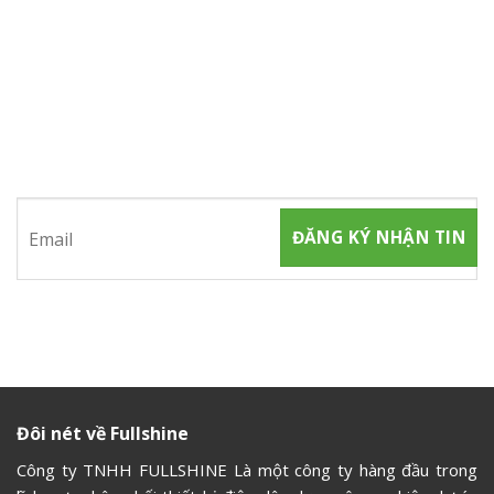
ĐĂNG KÝ NHẬN TIN
Hãy tham gia đăng ký thành viên để nhận được những thông
tin mới nhất từ chúng tôi
Đôi nét về Fullshine
Công ty TNHH FULLSHINE Là một công ty hàng đầu trong