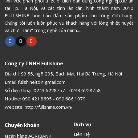
lĩnh vực phân phối thiết bị điện dân dụng,công nghiệp,dự án
tại Tp. Hà Nội, và các tỉnh lân cận, hình thành năm 2010
FULLSHINE luôn bảo đảm sản phẩm cho từng đơn hàng.
Chúng tôi luôn luôn phục vụ khách hàng với lòng nhiệt huyết
và chữ ''Tâm'' trong nghề của mình....
Công ty TNHH Fullshine
Địa chỉ: Số 55, ngõ 295, Bạch Mai, Hai Bà Trưng, Hà Nội
Email:
fullshineltd@gmail.com
Số điện thoại:
0243.6228757
-
0243.6228758
Hotline:
090.421.8695
-
090.686.1079
Website:
http://fullshine.com.vn/
Dịch vụ
Chuyển khoản
Liên Hệ
Ngân hàng AGRIBANK