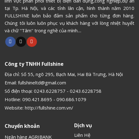
lĩnh vực phân phối thiết bị điện dân dụng,công nghiệp,dự án
tại Tp. Hà Nội, và các tỉnh lân cận, hình thành năm 2010
FULLSHINE luôn bảo đảm sản phẩm cho từng đơn hàng.
Chúng tôi luôn luôn phục vụ khách hàng với lòng nhiệt huyết
và chữ ''Tâm'' trong nghề của mình....
Công ty TNHH Fullshine
Địa chỉ: Số 55, ngõ 295, Bạch Mai, Hai Bà Trưng, Hà Nội
Email:
fullshineltd@gmail.com
Số điện thoại:
0243.6228757
-
0243.6228758
Hotline:
090.421.8695
-
090.686.1079
Website:
http://fullshine.com.vn/
Dịch vụ
Chuyển khoản
Liên Hệ
Ngân hàng AGRIBANK