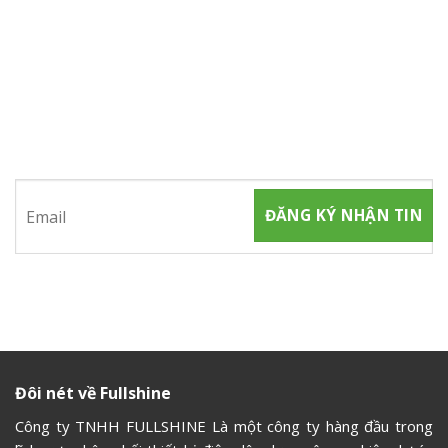
ĐĂNG KÝ NHẬN TIN
Hãy tham gia đăng ký thành viên để nhận được những thông
tin mới nhất từ chúng tôi
Đôi nét về Fullshine
Công ty TNHH FULLSHINE Là một công ty hàng đầu trong