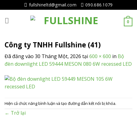
Tiếp
fullshineltd@gmail.com
090.686.1079
tục
tới
0
nội
dung
Công ty TNHH Fullshine (41)
Đã đăng vào
30 Tháng Một, 2026
tại
600 × 600
in
Bộ
đèn downlight LED 59444 MESON 080 6W recessed LED
Hiện cả chức năng bình luận và tạo đường dẫn kết nối bị khóa.
←
Trở lại