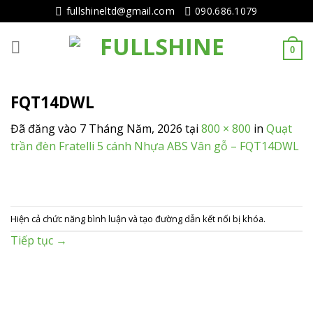
Tiếp
fullshineltd@gmail.com
090.686.1079
tục
tới
0
nội
dung
FQT14DWL
Đã đăng vào
7 Tháng Năm, 2026
tại
800 × 800
in
Quạt
trần đèn Fratelli 5 cánh Nhựa ABS Vân gỗ – FQT14DWL
Hiện cả chức năng bình luận và tạo đường dẫn kết nối bị khóa.
Tiếp tục
→