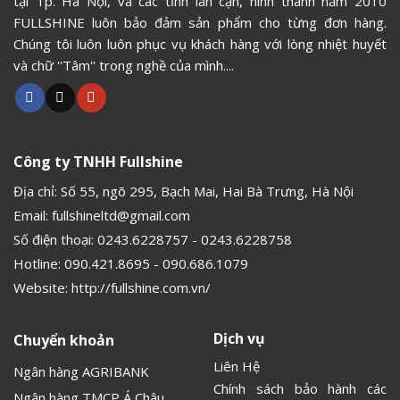
tại Tp. Hà Nội, và các tỉnh lân cận, hình thành năm 2010
FULLSHINE luôn bảo đảm sản phẩm cho từng đơn hàng.
Chúng tôi luôn luôn phục vụ khách hàng với lòng nhiệt huyết
và chữ ''Tâm'' trong nghề của mình....
Công ty TNHH Fullshine
Địa chỉ: Số 55, ngõ 295, Bạch Mai, Hai Bà Trưng, Hà Nội
Email:
fullshineltd@gmail.com
Số điện thoại:
0243.6228757
-
0243.6228758
Hotline:
090.421.8695
-
090.686.1079
Website:
http://fullshine.com.vn/
Dịch vụ
Chuyển khoản
Liên Hệ
Ngân hàng AGRIBANK
Chính sách bảo hành các
Ngân hàng TMCP Á Châu