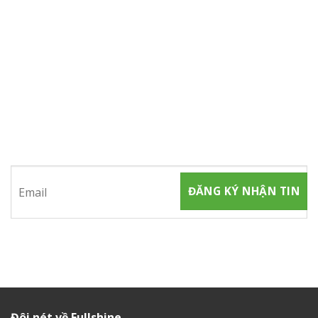
ĐĂNG KÝ NHẬN TIN
Hãy tham gia đăng ký thành viên để nhận được những thông
tin mới nhất từ chúng tôi
Đôi nét về Fullshine