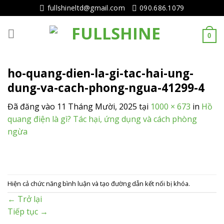
Tiếp
fullshineltd@gmail.com
090.686.1079
tục
tới
0
nội
dung
ho-quang-dien-la-gi-tac-hai-ung-
dung-va-cach-phong-ngua-41299-4
Đã đăng vào
11 Tháng Mười, 2025
tại
1000 × 673
in
Hồ
quang điện là gì? Tác hại, ứng dụng và cách phòng
ngừa
Hiện cả chức năng bình luận và tạo đường dẫn kết nối bị khóa.
←
Trở lại
Tiếp tục
→