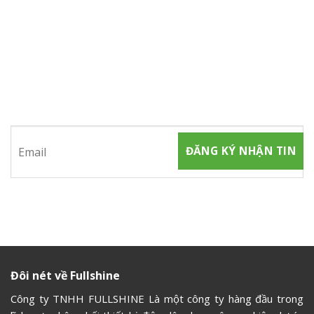
ĐĂNG KÝ NHẬN TIN
Hãy tham gia đăng ký thành viên để nhận được những thông
tin mới nhất từ chúng tôi
Đôi nét về Fullshine
Công ty TNHH FULLSHINE Là một công ty hàng đầu trong