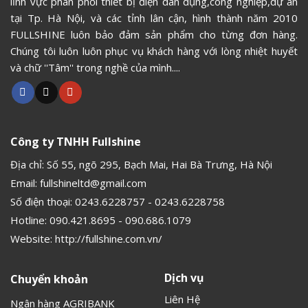
lĩnh vực phân phối thiết bị điện dân dụng,công nghiệp,dự án
tại Tp. Hà Nội, và các tỉnh lân cận, hình thành năm 2010
FULLSHINE luôn bảo đảm sản phẩm cho từng đơn hàng.
Chúng tôi luôn luôn phục vụ khách hàng với lòng nhiệt huyết
và chữ ''Tâm'' trong nghề của mình....
Công ty TNHH Fullshine
Địa chỉ: Số 55, ngõ 295, Bạch Mai, Hai Bà Trưng, Hà Nội
Email:
fullshineltd@gmail.com
Số điện thoại:
0243.6228757
-
0243.6228758
Hotline:
090.421.8695
-
090.686.1079
Website:
http://fullshine.com.vn/
Dịch vụ
Chuyển khoản
Liên Hệ
Ngân hàng AGRIBANK