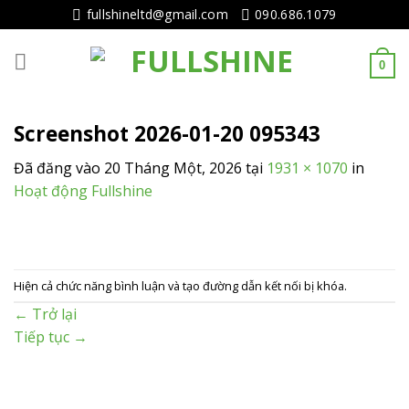
Tiếp
fullshineltd@gmail.com
090.686.1079
tục
tới
0
nội
dung
Screenshot 2026-01-20 095343
Đã đăng vào
20 Tháng Một, 2026
tại
1931 × 1070
in
Hoạt động Fullshine
Hiện cả chức năng bình luận và tạo đường dẫn kết nối bị khóa.
←
Trở lại
Tiếp tục
→