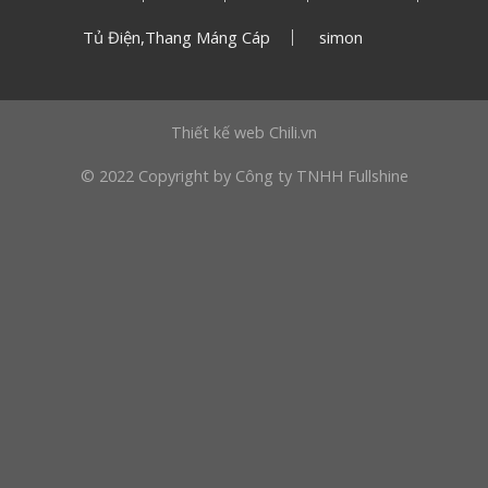
Tủ Điện,Thang Máng Cáp
simon
Thiết kế web
Chili.vn
© 2022 Copyright by Công ty TNHH Fullshine