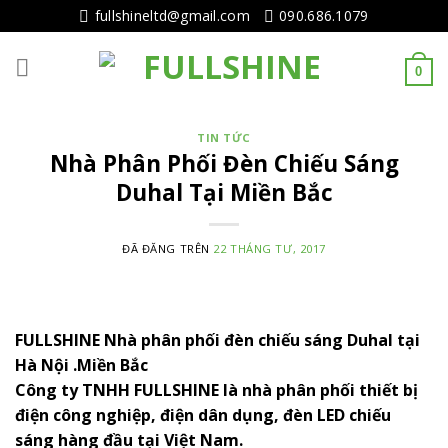
Tiếp
fullshineltd@gmail.com
090.686.1079
tục
tới
0
nội
dung
TIN TỨC
Nhà Phân Phối Đèn Chiếu Sáng
Duhal Tại Miền Bắc
ĐÃ ĐĂNG TRÊN
22 THÁNG TƯ, 2017
FULLSHINE Nhà phân phối đèn chiếu sáng Duhal tại
Hà Nội .Miền Bắc
Công ty TNHH FULLSHINE
là nhà phân phối thiết bị
điện công nghiệp, điện dân dụng, đèn LED chiếu
sáng hàng đầu tại Việt Nam.