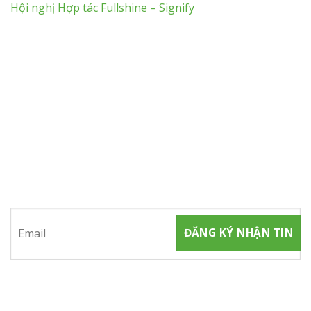
Hội nghị Hợp tác Fullshine – Signify
ĐĂNG KÝ NHẬN TIN
Hãy tham gia đăng ký thành viên để nhận được những thông
tin mới nhất từ chúng tôi