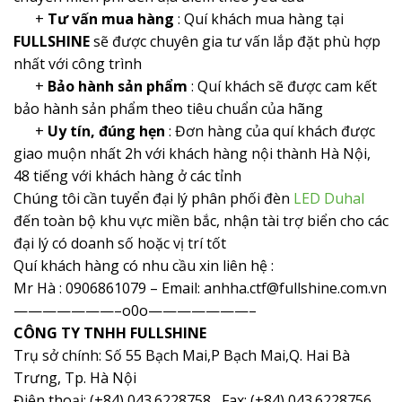
+
Tư vấn mua hàng
: Quí khách mua hàng tại
FULLSHINE
sẽ được chuyên gia tư vấn lắp đặt phù hợp
nhất với công trình
+
Bảo hành sản phẩm
: Quí khách sẽ được cam kết
bảo hành sản phẩm theo tiêu chuẩn của hãng
+
Uy tín, đúng hẹn
: Đơn hàng của quí khách được
giao muộn nhất 2h với khách hàng nội thành Hà Nội,
48 tiếng với khách hàng ở các tỉnh
Chúng tôi cần tuyển đại lý phân phối đèn
LED Duhal
đến toàn bộ khu vực miền bắc, nhận tài trợ biển cho các
đại lý có doanh số hoặc vị trí tốt
Quí khách hàng có nhu cầu xin liên hệ :
Mr Hà : 0906861079 – Email: anhha.ctf@fullshine.com.vn
———————–o0o———————–
CÔNG TY TNHH FULLSHINE
Trụ sở chính: Số 55 Bạch Mai,P Bạch Mai,Q. Hai Bà
Trưng, Tp. Hà Nội
Điện thoại: (+84) 043.6228758 Fax: (+84) 043.6228756