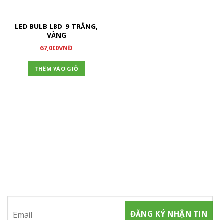
LED BULB LBD-9 TRẮNG,
VÀNG
67,000
VNĐ
THÊM VÀO GIỎ
ĐĂNG KÝ NHẬN TIN
Hãy tham gia đăng ký thành viên để nhận được những thông
tin mới nhất từ chúng tôi