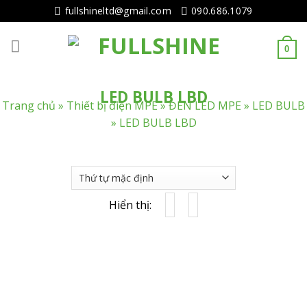
Tiếp
fullshineltd@gmail.com
090.686.1079
tục
tới
0
nội
dung
LED BULB LBD
Trang chủ
»
Thiết bị điện MPE
»
ĐÈN LED MPE
»
LED BULB
»
LED BULB LBD
Hiển thị: