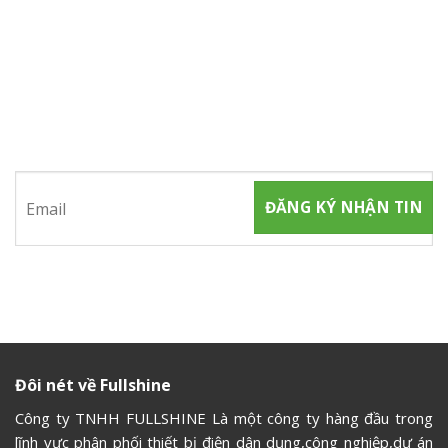
ĐĂNG KÝ NHẬN TIN
Hãy tham gia đăng ký thành viên để nhận được những thông
tin mới nhất từ chúng tôi
Đôi nét về Fullshine
Công ty TNHH FULLSHINE Là một công ty hàng đầu trong
lĩnh vực phân phối thiết bị điện dân dụng,công nghiệp,dự án