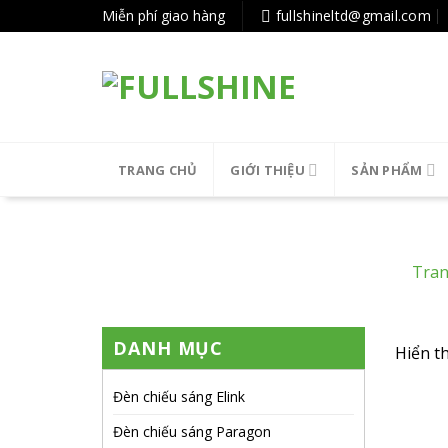
Tiếp
Miễn phí giao hàng
fullshineltd@gmail.com
tục
tới
nội
dung
TRANG CHỦ
GIỚI THIỆU
SẢN PHẨM
Tran
DANH MỤC
Hiển th
Đèn chiếu sáng Elink
Đèn chiếu sáng Paragon