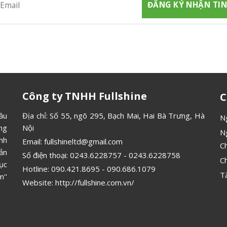
Công ty TNHH Fullshine
C
ầu
Địa chỉ: Số 55, ngõ 295, Bạch Mai, Hai Bà Trưng, Hà
N
ông
Nội
N
ình
Email:
fullshineltd@gmail.com
C
ản
Số điện thoại:
0243.6228757
-
0243.6228758
C
ục
Hotline:
090.421.8695
-
090.686.1079
T
''
Website:
http://fullshine.com.vn/