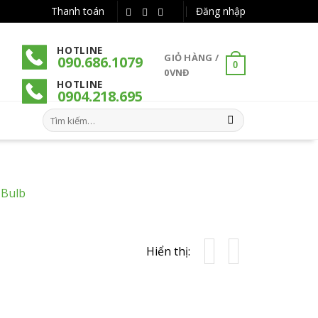
Thanh toán
Đăng nhập
HOTLINE
GIỎ HÀNG /
090.686.1079
0
0
VNĐ
HOTLINE
090
4
.218.695
Tìm
kiếm:
 Bulb
Hiển thị: