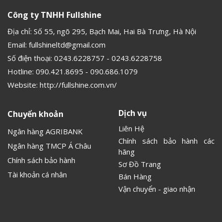
Công ty TNHH Fullshine
Địa chỉ: Số 55, ngõ 295, Bạch Mai, Hai Bà Trưng, Hà Nội
Email:
fullshineltd@gmail.com
Số điện thoại:
0243.6228757
-
0243.6228758
Hotline:
090.421.8695
-
090.686.1079
Website:
http://fullshine.com.vn/
Dịch vụ
Chuyển khoản
Liên Hệ
Ngân hàng AGRIBANK
Chính sách bảo hành các
Ngân hàng TMCP Á Châu
hãng
Chính sách bảo hành
Sơ Đồ Trang
Tài khoản cá nhân
Bán Hàng
Vận chuyển - giao nhận