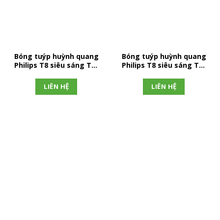
Bóng tuýp huỳnh quang
Bóng tuýp huỳnh quang
Philips T8 siêu sáng TL-
Philips T8 siêu sáng TL-
D 18W 1SL/25
D 36W 1SL/25
LIÊN HỆ
LIÊN HỆ
ĐĂNG KÝ NHẬN TIN
Hãy tham gia đăng ký thành viên để nhận được những thông
tin mới nhất từ chúng tôi