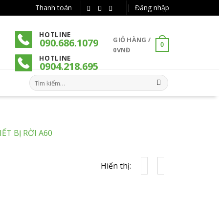
Thanh toán
Đăng nhập
HOTLINE
GIỎ HÀNG /
090.686.1079
0
0
VNĐ
HOTLINE
090
4
.218.695
Tìm
kiếm:
IẾT BỊ RỜI A60
Hiển thị: