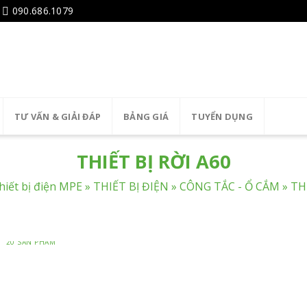
090.686.1079
TƯ VẤN & GIẢI ĐÁP
BẢNG GIÁ
TUYỂN DỤNG
THIẾT BỊ RỜI A60
hiết bị điện MPE
»
THIẾT BỊ ĐIỆN
»
CÔNG TẮC - Ổ CẮM
»
TH
S60
20 SẢN PHẨM