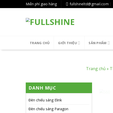
Tiếp
Miễn phí giao hàng
fullshineltd@gmail.com
tục
tới
nội
dung
TRANG CHỦ
GIỚI THIỆU
SẢN PHẨM
Trang chủ
»
T
DANH MỤC
Đèn chiếu sáng Elink
Đèn chiếu sáng Paragon