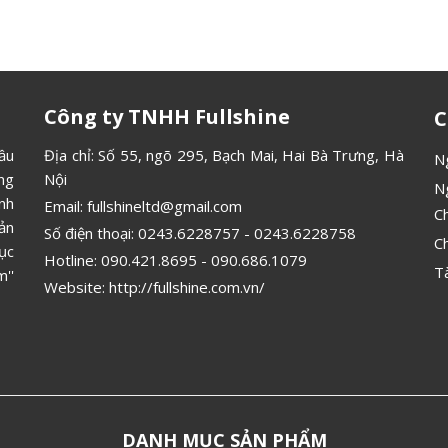
Công ty TNHH Fullshine
C
ầu
Địa chỉ: Số 55, ngõ 295, Bạch Mai, Hai Bà Trưng, Hà
N
ông
Nội
N
ình
Email:
fullshineltd@gmail.com
C
ản
Số điện thoại:
0243.6228757
-
0243.6228758
C
ục
Hotline:
090.421.8695
-
090.686.1079
T
''
Website:
http://fullshine.com.vn/
DANH MỤC SẢN PHẨM