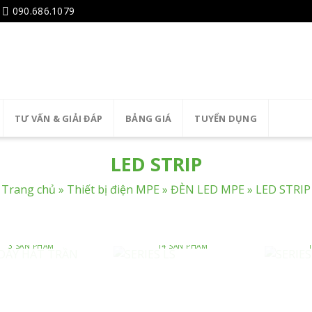
090.686.1079
TƯ VẤN & GIẢI ĐÁP
BẢNG GIÁ
TUYỂN DỤNG
LED STRIP
Trang chủ
»
Thiết bị điện MPE
»
ĐÈN LED MPE
»
LED STRIP
 DÂY HẮT TRẦN
SERIES LS
S
3 SẢN PHẨM
14 SẢN PHẨM