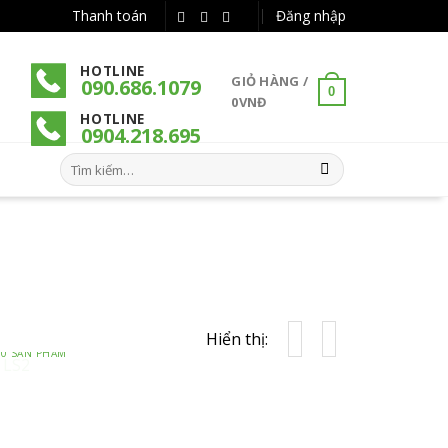
Thanh toán
Đăng nhập
HOTLINE
GIỎ HÀNG /
090.686.1079
0
0
VNĐ
HOTLINE
090
4
.218.695
Tìm
kiếm:
ERIES LS2
Hiển thị:
10 SẢN PHẨM