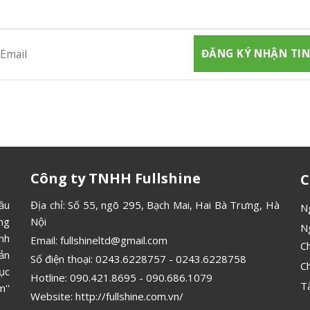
gia đăng ký thành viên để nhận được những thông tin mới nhất từ
Công ty TNHH Fullshine
C
ầu
Địa chỉ: Số 55, ngõ 295, Bạch Mai, Hai Bà Trưng, Hà
N
ông
Nội
N
ình
Email:
fullshineltd@gmail.com
C
ản
Số điện thoại:
0243.6228757
-
0243.6228758
C
ục
Hotline:
090.421.8695
-
090.686.1079
T
''
Website:
http://fullshine.com.vn/