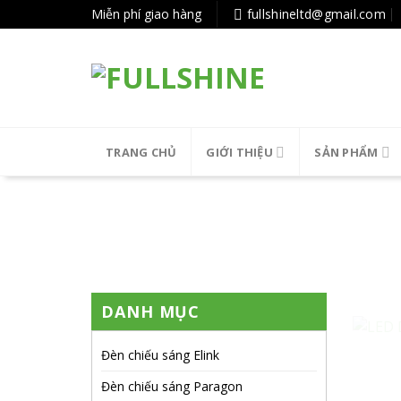
Tiếp
Miễn phí giao hàng
fullshineltd@gmail.com
tục
tới
nội
dung
TRANG CHỦ
GIỚI THIỆU
SẢN PHẨM
LED
DANH MỤC
Đèn chiếu sáng Elink
Đèn chiếu sáng Paragon