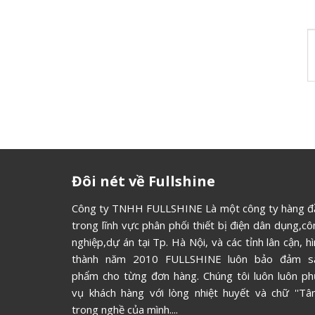
Hãy tham 
Đôi nét về Fullshine
Công ty TNHH FULLSHINE Là một công ty hàng đ
trong lĩnh vực phân phối thiết bị điện dân dụng,c
nghiệp,dự án tại Tp. Hà Nội, và các tỉnh lân cận, h
thành năm 2010 FULLSHINE luôn bảo đảm s
phẩm cho từng đơn hàng. Chúng tôi luôn luôn ph
vụ khách hàng với lòng nhiệt huyết và chữ ''Tâm
trong nghề của mình....