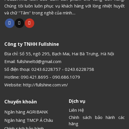
Chúng tôi luôn luôn phục vụ khách hàng với lòng nhiệt huyết
và chữ ''Tâm'' trong nghề của mình....
Công ty TNHH Fullshine
Địa chỉ: Số 55, ngõ 295, Bạch Mai, Hai Bà Trưng, Hà Nội
Email:
fullshineltd@gmail.com
Số điện thoại:
0243.6228757
-
0243.6228758
Hotline:
090.421.8695
-
090.686.1079
Website:
http://fullshine.com.vn/
Dịch vụ
Chuyển khoản
Liên Hệ
Ngân hàng AGRIBANK
Chính sách bảo hành các
Ngân hàng TMCP Á Châu
hãng
Chính sách bảo hành