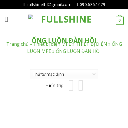
Tiếp
fullshineltd@gmail.com
090.686.1079
tục
tới
0
nội
dung
ỐNG LUỒN ĐÀN HỒI
Trang chủ
»
Thiết bị điện MPE
»
THIẾT BỊ ĐIỆN
»
ỐNG
LUỒN MPE
»
ỐNG LUỒN ĐÀN HỒI
Hiển thị: