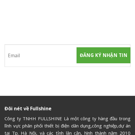
ĐĂNG KÝ NHẬN TIN
Hãy tham gia đăng ký thành viên để nhận được những thông
tin mới nhất từ chúng tôi
Đôi nét về Fullshine
Công ty TNHH FULLSHINE Là một công ty hàng đầu trong
lĩnh vực phân phối thiết bị điện dân dụng,công nghiệp,dự án
tại Tp. Hà Nội, và các tỉnh lân cận, hình thành năm 2010