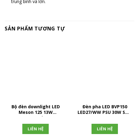
trung bình và lớn.
SẢN PHẨM TƯƠNG TỰ
Bộ đèn downlight LED
Đèn pha LED BVP150
Meson 125 13W
LED27/WW PSU 30W SWB
recessed IO
G2 GM
LIÊN HỆ
LIÊN HỆ