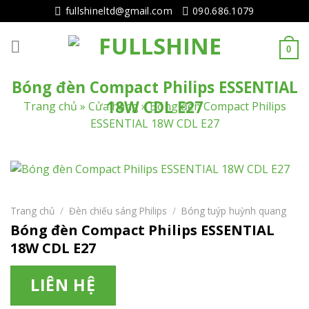
Tiếp
fullshineltd@gmail.com
090.686.1079
tục
tới
0
nội
dung
Bóng đèn Compact Philips ESSENTIAL
18W CDL E27
Trang chủ
»
Cửa hàng
»
Bóng đèn Compact Philips
ESSENTIAL 18W CDL E27
Trang chủ
/
Đèn chiếu sáng Philips
/
Bóng tuýp huỳnh quang
Bóng đèn Compact Philips ESSENTIAL
18W CDL E27
LIÊN HỆ