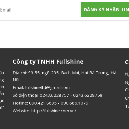
Công ty TNHH Fullshine
C
ầu
Địa chỉ: Số 55, ngõ 295, Bạch Mai, Hai Bà Trưng, Hà
N
ông
Nội
N
ình
Email:
fullshineltd@gmail.com
C
ản
Số điện thoại:
0243.6228757
-
0243.6228758
C
ục
Hotline:
090.421.8695
-
090.686.1079
T
''
Website:
http://fullshine.com.vn/