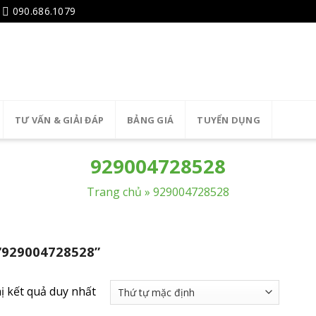
090.686.1079
TƯ VẤN & GIẢI ĐÁP
BẢNG GIÁ
TUYỂN DỤNG
929004728528
Trang chủ
»
929004728528
“929004728528”
ị kết quả duy nhất