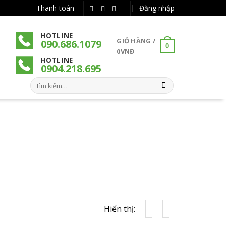
Thanh toán
Đăng nhập
HOTLINE
GIỎ HÀNG /
090.686.1079
0
0
VNĐ
HOTLINE
090
4
.218.695
Tìm
kiếm:
Hiển thị: