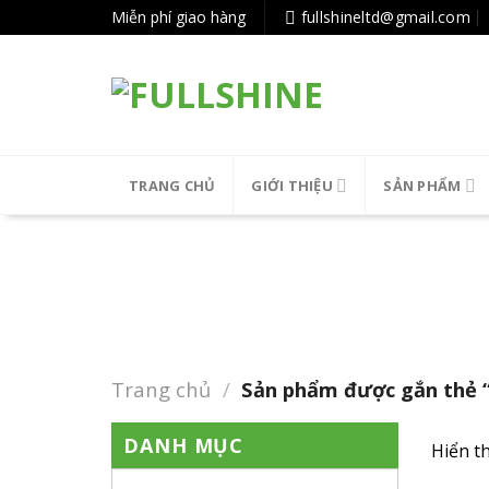
Tiếp
Miễn phí giao hàng
fullshineltd@gmail.com
tục
tới
nội
dung
TRANG CHỦ
GIỚI THIỆU
SẢN PHẨM
Trang chủ
/
Sản phẩm được gắn thẻ 
DANH MỤC
Hiển th