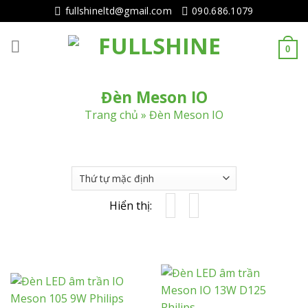
Tiếp
fullshineltd@gmail.com
090.686.1079
tục
tới
0
nội
dung
Đèn Meson IO
Trang chủ
»
Đèn Meson IO
Hiển thị: