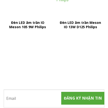
Đèn LED âm trần IO
Đèn LED âm trần Meson
Meson 105 9W Philips
IO 13W D125 Philips
ĐĂNG KÝ NHẬN TIN
Hãy tham gia đăng ký thành viên để nhận được những thông
tin mới nhất từ chúng tôi