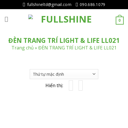
Tiếp
fullshineltd@gmail.com
090.686.1079
tục
tới
0
nội
dung
ĐÈN TRANG TRÍ LIGHT & LIFE LL021
Trang chủ
»
ĐÈN TRANG TRÍ LIGHT & LIFE LL021
Hiển thị: