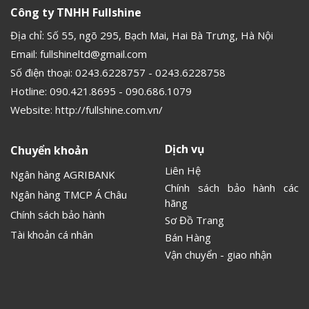
Công ty TNHH Fullshine
Địa chỉ: Số 55, ngõ 295, Bạch Mai, Hai Bà Trưng, Hà Nội
Email:
fullshineltd@gmail.com
Số điện thoại:
0243.6228757
-
0243.6228758
Hotline:
090.421.8695
-
090.686.1079
Website:
http://fullshine.com.vn/
Dịch vụ
Chuyển khoản
Liên Hệ
Ngân hàng AGRIBANK
Chính sách bảo hành các
Ngân hàng TMCP Á Châu
hãng
Chính sách bảo hành
Sơ Đồ Trang
Tài khoản cá nhân
Bán Hàng
Vận chuyển - giao nhận