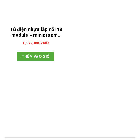
Tủ điện nhựa lắp nổi 18
module – minipragma
MIP12118
1,177,000
VNĐ
THÊM VÀO GIỎ
ĐĂNG KÝ NHẬN TIN
Hãy tham gia đăng ký thành viên để nhận được những thông
tin mới nhất từ chúng tôi