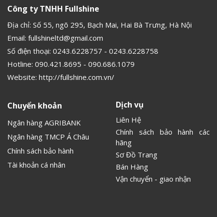
Công ty TNHH Fullshine
Địa chỉ: Số 55, ngõ 295, Bạch Mai, Hai Bà Trưng, Hà Nội
Email:
fullshineltd@gmail.com
Số điện thoại:
0243.6228757
-
0243.6228758
Hotline:
090.421.8695
-
090.686.1079
Website:
http://fullshine.com.vn/
Dịch vụ
Chuyển khoản
Liên Hệ
Ngân hàng AGRIBANK
Chính sách bảo hành các
Ngân hàng TMCP Á Châu
hãng
Chính sách bảo hành
Sơ Đồ Trang
Tài khoản cá nhân
Bán Hàng
Vận chuyển - giao nhận