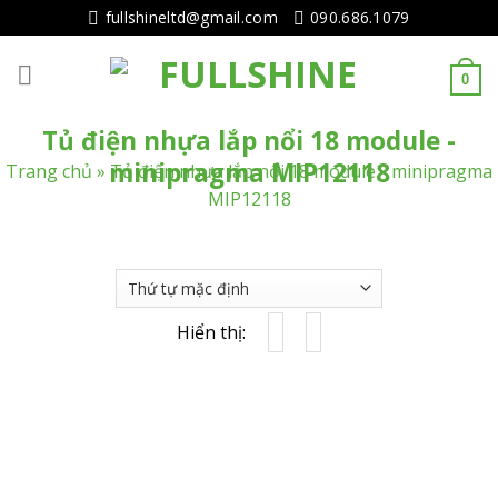
Tiếp
fullshineltd@gmail.com
090.686.1079
tục
tới
0
nội
dung
Tủ điện nhựa lắp nổi 18 module -
minipragma MIP12118
Trang chủ
»
Tủ điện nhựa lắp nổi 18 module - minipragma
MIP12118
Hiển thị: