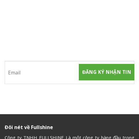
ĐĂNG KÝ NHẬN TIN
Hãy tham gia đăng ký thành viên để nhận được những thông
tin mới nhất từ chúng tôi
Đôi nét về Fullshine
Công ty TNHH FULLSHINE Là một công ty hàng đầu trong