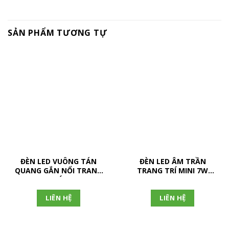
SẢN PHẨM TƯƠNG TỰ
ĐÈN LED VUÔNG TÁN
ĐÈN LED ÂM TRẦN
QUANG GẮN NỔI TRANG
TRANG TRÍ MINI 7W
TRÍ…
(DFA1079)
LIÊN HỆ
LIÊN HỆ