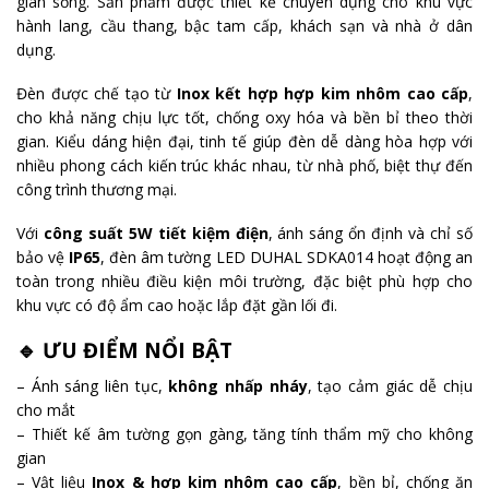
gian sống. Sản phẩm được thiết kế chuyên dụng cho khu vực
hành lang, cầu thang, bậc tam cấp, khách sạn và nhà ở dân
dụng.
Đèn được chế tạo từ
Inox kết hợp hợp kim nhôm cao cấp
,
cho khả năng chịu lực tốt, chống oxy hóa và bền bỉ theo thời
gian. Kiểu dáng hiện đại, tinh tế giúp đèn dễ dàng hòa hợp với
nhiều phong cách kiến trúc khác nhau, từ nhà phố, biệt thự đến
công trình thương mại.
Với
công suất 5W tiết kiệm điện
, ánh sáng ổn định và chỉ số
bảo vệ
IP65
, đèn âm tường LED DUHAL SDKA014 hoạt động an
toàn trong nhiều điều kiện môi trường, đặc biệt phù hợp cho
khu vực có độ ẩm cao hoặc lắp đặt gần lối đi.
🔹 ƯU ĐIỂM NỔI BẬT
– Ánh sáng liên tục,
không nhấp nháy
, tạo cảm giác dễ chịu
cho mắt
– Thiết kế âm tường gọn gàng, tăng tính thẩm mỹ cho không
gian
– Vật liệu
Inox & hợp kim nhôm cao cấp
, bền bỉ, chống ăn