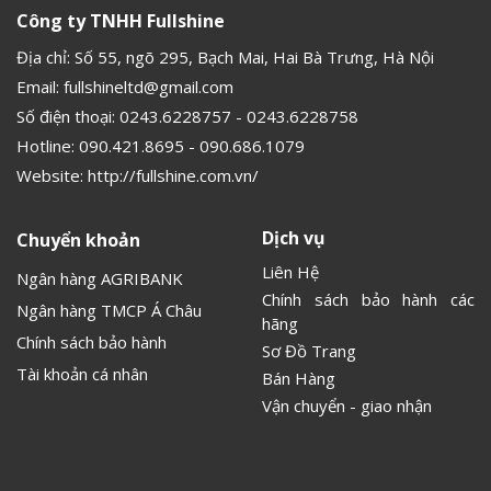
Công ty TNHH Fullshine
Địa chỉ: Số 55, ngõ 295, Bạch Mai, Hai Bà Trưng, Hà Nội
Email:
fullshineltd@gmail.com
Số điện thoại:
0243.6228757
-
0243.6228758
Hotline:
090.421.8695
-
090.686.1079
Website:
http://fullshine.com.vn/
Dịch vụ
Chuyển khoản
Liên Hệ
Ngân hàng AGRIBANK
Chính sách bảo hành các
Ngân hàng TMCP Á Châu
hãng
Chính sách bảo hành
Sơ Đồ Trang
Tài khoản cá nhân
Bán Hàng
Vận chuyển - giao nhận