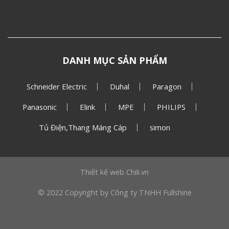
DANH MỤC SẢN PHẨM
Schneider Electric
Duhal
Paragon
Panasonic
Elink
MPE
PHILIPS
Tủ Điện,Thang Máng Cáp
simon
Thiết kế web
Chili.vn
© 2022 Copyright by Công ty TNHH Fullshine