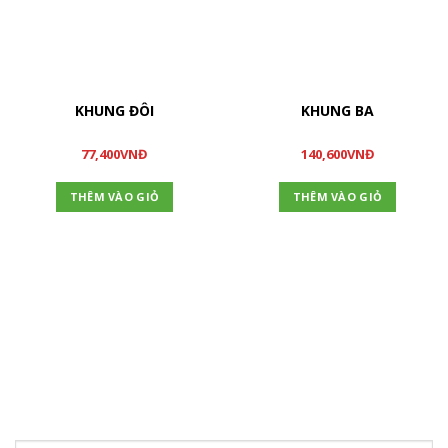
KHUNG ĐÔI
KHUNG BA
77,400
VNĐ
140,600
VNĐ
THÊM VÀO GIỎ
THÊM VÀO GIỎ
ĐĂNG KÝ NHẬN TIN
Hãy tham gia đăng ký thành viên để nhận được những thông
tin mới nhất từ chúng tôi