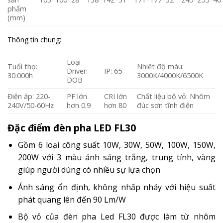
phẩm
(mm)
Thông tin chung:
Loại
Tuổi thọ:
Nhiệt độ màu:
Driver:
IP: 65
30.000h
3000K/4000K/6500K
DOB
Điện áp: 220-
PF lớn
CRI lớn
Chất liệu bộ vỏ: Nhôm
240V/50-60Hz
hơn 0.9
hơn 80
đúc sơn tĩnh điện
Đặc điểm đèn pha LED FL30
Gồm 6 loại công suất 10W, 30W, 50W, 100W, 150W,
200W với 3 màu ánh sáng trắng, trung tính, vàng
giúp người dùng có nhiều sự lựa chọn
Ánh sáng ổn định, không nhấp nháy với hiệu suất
phát quang lên đến 90 Lm/W
Bộ vỏ của đèn pha Led FL30 được làm từ nhôm