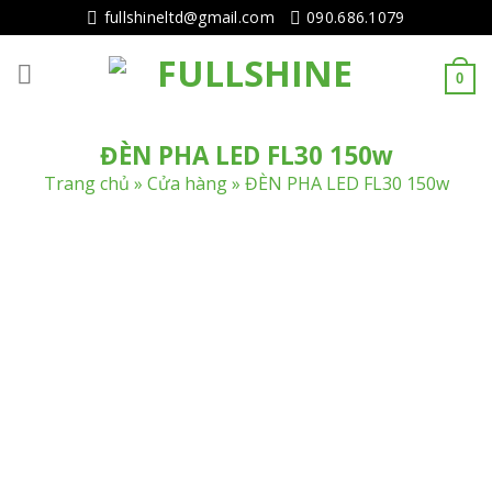
Tiếp
fullshineltd@gmail.com
090.686.1079
tục
tới
0
nội
dung
ĐÈN PHA LED FL30 150w
Trang chủ
»
Cửa hàng
»
ĐÈN PHA LED FL30 150w