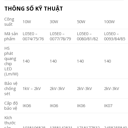
THÔNG SỐ KỸ THUẬT
Công
10W
30W
50W
100W
suất
Mã sản
L05E0 –
L05E0 –
L05E0 –
L05E0 –
phẩm
0074/75/76
0077/78/79
0080/81/82
0093/84/85
HS
phát
quang
140
140
140
140
chip
LED
(Lm/W)
Bảo vệ
chống
1kV – 2kV
2kV-3kV
2kV-3kV
2kV-3kV
sét
Cấp độ
IK06
IK06
IK06
IK07
bảo vệ
Kích
thước
sản
103*106*28
138*142*31
171*177*32
245*255*40