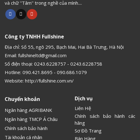
và chữ ''Tâm'' trong nghề của mình....
Công ty TNHH Fullshine
Địa chỉ: Số 55, ngõ 295, Bạch Mai, Hai Bà Trưng, Hà Nội
Email:
fullshineltd@gmail.com
Số điện thoại:
0243.6228757
-
0243.6228758
Hotline:
090.421.8695
-
090.686.1079
Website:
http://fullshine.com.vn/
Dịch vụ
Chuyển khoản
Liên Hệ
Ngân hàng AGRIBANK
Chính sách bảo hành các
Ngân hàng TMCP Á Châu
hãng
Chính sách bảo hành
Sơ Đồ Trang
Tài khoản cá nhân
Bán Hàng