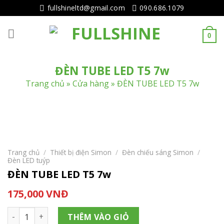
Tiếp
fullshineltd@gmail.com
090.686.1079
tục
tới
0
nội
dung
ĐÈN TUBE LED T5 7w
Trang chủ
»
Cửa hàng
»
ĐÈN TUBE LED T5 7w
Trang chủ
/
Thiết bị điện Simon
/
Đèn chiếu sáng Simon
/
Đèn LED tuýp
ĐÈN TUBE LED T5 7w
175,000
VNĐ
ĐÈN TUBE LED T5 7w số lượng
THÊM VÀO GIỎ