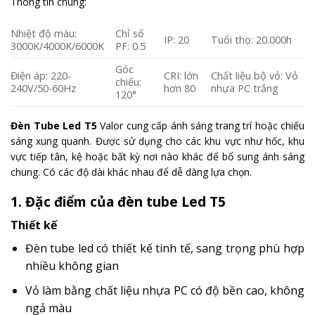
Thông tin chung:
Nhiệt độ màu:
Chỉ số
IP: 20
Tuổi thọ: 20.000h
3000K/4000K/6000K
PF: 0.5
Góc
Điện áp: 220-
CRI: lớn
Chất liệu bộ vỏ: Vỏ
chiếu:
240V/50-60Hz
hơn 80
nhựa PC trắng
120°
Đèn Tube Led T5
Valor cung cấp ánh sáng trang trí hoặc chiếu
sáng xung quanh. Được sử dụng cho các khu vực như hốc, khu
vực tiếp tân, kệ hoặc bất kỳ nơi nào khác để bổ sung ánh sáng
chung. Có các độ dài khác nhau để dễ dàng lựa chọn.
1. Đặc điểm của đèn tube Led T5
Thiết kế
Đèn tube led có thiết kế tinh tế, sang trọng phù hợp
nhiều không gian
Vỏ làm bằng chất liệu nhựa PC có độ bền cao, không
ngả màu