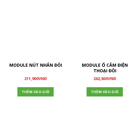
MODULE NÚT NHẤN ĐÔI
MODULE Ổ CẮM ĐIỆN
THOẠI ĐÔI
211,900
VNĐ
262,800
VNĐ
THÊM VÀO GIỎ
THÊM VÀO GIỎ