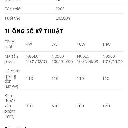
Góc chiếu
120°
Tuổi thọ
20.000h
THÔNG SỐ KỸ THUẬT
Công
4W
7W
10W
14W
suất
Mã sản
N05E0-
N05E0-
N05E0-
N05E0-
phẩm
1001/02/03
1004/05/06
1007/08/09
1010/11/12
HS phát
quang
110
110
110
110
đèn
(Lm/W)
Kích
thước
sản
300
600
900
1200
phẩm
(mm)