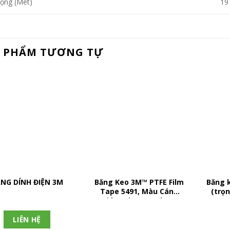
rộng (Mét)
19
 PHẨM TƯƠNG TỰ
NG DÍNH ĐIỆN 3M
Băng Keo 3M™ PTFE Film
Băng 
Tape 5491, Màu Cánh
(trọ
Gián, 1 in x 36 yd, 6.7
cao) 
mil, 9 Cuộn/Thùng
11.7
LIÊN HỆ