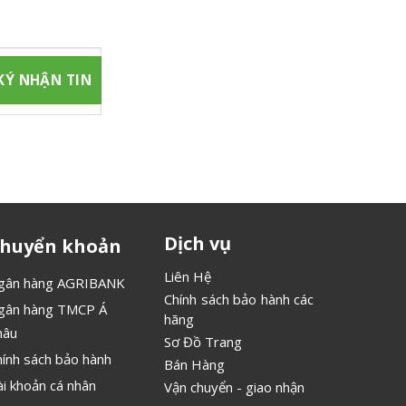
 chúng tôi
Dịch vụ
huyển khoản
Liên Hệ
gân hàng AGRIBANK
Chính sách bảo hành các
gân hàng TMCP Á
hãng
hâu
Sơ Đồ Trang
hính sách bảo hành
Bán Hàng
ài khoản cá nhân
Vận chuyển - giao nhận