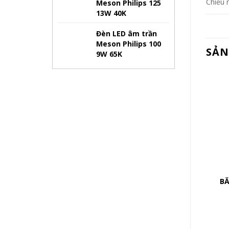
Chiều 
Meson Philips 125
13W 40K
Đèn LED âm trần
Meson Philips 100
SẢN
9W 65K
BĂ