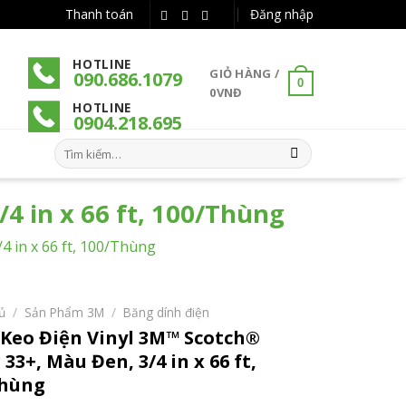
Thanh toán
Đăng nhập
HOTLINE
GIỎ HÀNG /
090.686.1079
0
0
VNĐ
HOTLINE
090
4
.218.695
Tìm
kiếm:
4 in x 66 ft, 100/Thùng
 in x 66 ft, 100/Thùng
ủ
/
Sản Phẩm 3M
/
Băng dính điện
Keo Điện Vinyl 3M™ Scotch®
33+, Màu Đen, 3/4 in x 66 ft,
Thùng