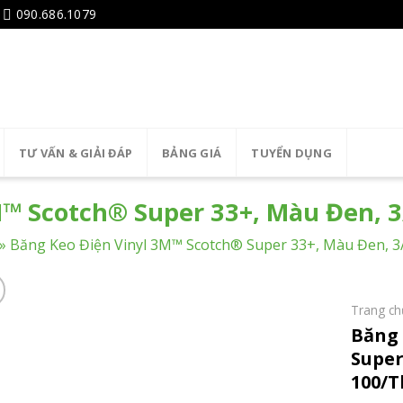
090.686.1079
TƯ VẤN & GIẢI ĐÁP
BẢNG GIÁ
TUYỂN DỤNG
™ Scotch® Super 33+, Màu Đen, 3/
»
Băng Keo Điện Vinyl 3M™ Scotch® Super 33+, Màu Đen, 3/4
Trang ch
Băng 
Super 
100/