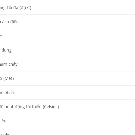
iệt tối đa (độ C)
cách điện
eo
ử dụng
hậm cháy
o (Mét)
ản phẩm
ộ hoạt động tối thiểu (Celsius)
iệu
Grade