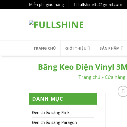
Tiếp
Miễn phí giao hàng
fullshineltd@gmail.com
tục
tới
nội
dung
TRANG CHỦ
GIỚI THIỆU
SẢN PHẨM
Băng Keo Điện Vinyl 3M
Trang chủ
»
Cửa hàng
DANH MỤC
Đèn chiếu sáng Elink
Đèn chiếu sáng Paragon