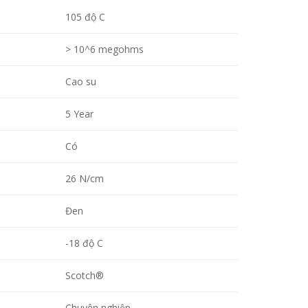
105 độ C
> 10^6 megohms
Cao su
5 Year
Có
26 N/cm
Đen
-18 độ C
Scotch®
Chuyên nghiệp