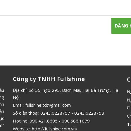
gia đăng ký thành viên để nhận được những thông tin mới nhất từ
Công ty TNHH Fullshine
C
ầu
Địa chỉ: Số 55, ngõ 295, Bạch Mai, Hai Bà Trưng, Hà
N
ông
Nội
N
ình
Email:
fullshineltd@gmail.com
C
ản
Số điện thoại:
0243.6228757
-
0243.6228758
C
ục
Hotline:
090.421.8695
-
090.686.1079
T
''
Website:
http://fullshine.com.vn/