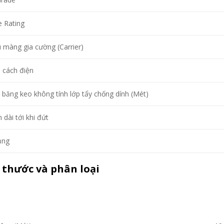
e Rating
u màng gia cường (Carrier)
 cách điện
 băng keo không tính lớp tẩy chống dính (Mét)
 dài tới khi đứt
ụng
 thước và phân loại