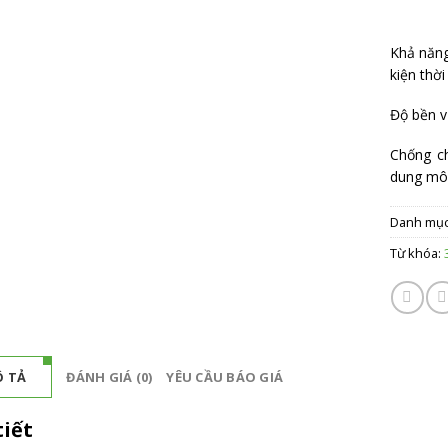
Khả năng
kiện thời
Độ bền vư
Chống c
dung môi
Danh mụ
Từ khóa:
 TẢ
ĐÁNH GIÁ (0)
YÊU CẦU BÁO GIÁ
tiết