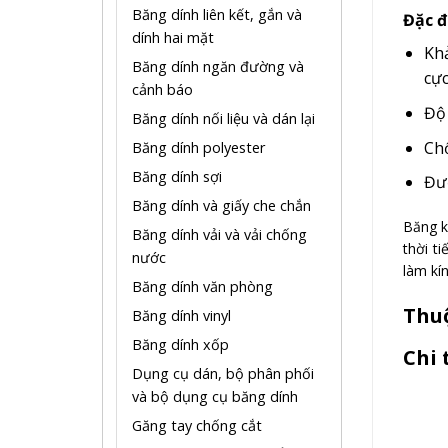
Băng dính liên kết, gắn và
Đặc đ
dính hai mặt
Khả
Băng dính ngăn đường và
cực
cảnh báo
Độ 
Băng dính nối liệu và dán lại
Chố
Băng dính polyester
Băng dính sợi
Đượ
Băng dính và giấy che chắn
Băng k
Băng dính vải và vải chống
thời t
nước
làm kí
Băng dính văn phòng
Thuộ
Băng dính vinyl
Băng dính xốp
Chi 
Dụng cụ dán, bộ phân phối
và bộ dụng cụ băng dính
Găng tay chống cắt