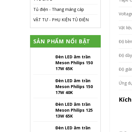
Tủ điện - Thang máng cáp
Voltag
VẬT TƯ - PHỤ KIỆN TỦ ĐIỆN
Vật liệ
SẢN PHẨM NỔI BẬT
Độ bền
Độ dầy
Đèn LED âm trần
Meson Philips 150
17W 65K
Độ giãn
Đèn LED âm trần
Ứng d
Meson Philips 150
17W 40K
Kích
Đèn LED âm trần
Meson Philips 125
13W 65K
Đèn LED âm trần