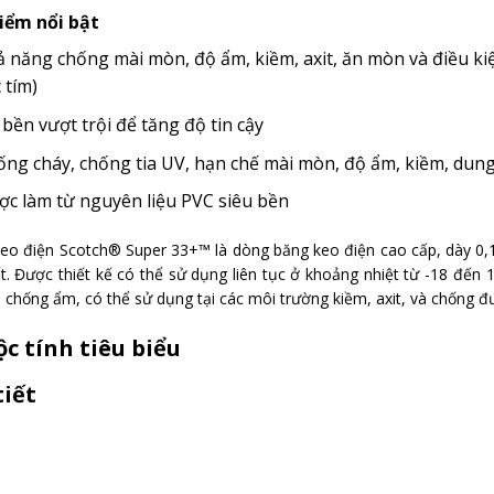
iểm nổi bật
 năng chống mài mòn, độ ẩm, kiềm, axit, ăn mòn và điều kiện
 tím)
bền vượt trội để tăng độ tin cậy
ng cháy, chống tia UV, hạn chế mài mòn, độ ẩm, kiềm, dung
c làm từ nguyên liệu PVC siêu bền
eo điện Scotch® Super 33+™ là dòng băng keo điện cao cấp, dày 0,1
iết. Được thiết kế có thể sử dụng liên tục ở khoảng nhiệt từ -18 đến
n chống ẩm, có thể sử dụng tại các môi trường kiềm, axit, và chống đư
c tính tiêu biểu
tiết