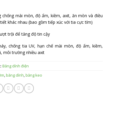
 chống mài mòn, độ ẩm, kiềm, axit, ăn mòn và điều
 tiết khác nhau (bao gồm tiếp xúc với tia cực tím)
ợt trội để tăng độ tin cậy
háy, chống tia UV, hạn chế mài mòn, độ ẩm, kiềm,
, môi trường nhiều axit
c:
Băng dính điện
3m
,
băng dính
,
băng keo