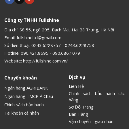
Công ty TNHH Fullshine
Địa chỉ: Số 55, ngõ 295, Bạch Mai, Hai Bà Trưng, Hà Nội
Email:
fullshineltd@gmail.com
Số điện thoại:
0243.6228757
-
0243.6228758
Hotline:
090.421.8695
-
090.686.1079
Website:
http://fullshine.com.vn/
Dịch vụ
Chuyển khoản
Liên Hệ
Ngân hàng AGRIBANK
Chính sách bảo hành các
Ngân hàng TMCP Á Châu
hãng
Chính sách bảo hành
Sơ Đồ Trang
Tài khoản cá nhân
Bán Hàng
Vận chuyển - giao nhận