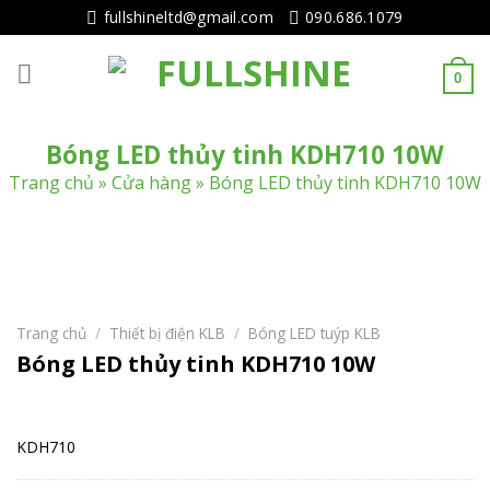
Tiếp
fullshineltd@gmail.com
090.686.1079
tục
tới
0
nội
dung
Bóng LED thủy tinh KDH710 10W
Trang chủ
»
Cửa hàng
»
Bóng LED thủy tinh KDH710 10W
Trang chủ
/
Thiết bị điện KLB
/
Bóng LED tuýp KLB
Bóng LED thủy tinh KDH710 10W
KDH710