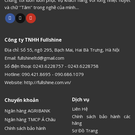
Chúng tôi luôn luôn phục vụ khách hàng với lòng nhiệt huyết
và chữ ''Tâm'' trong nghề của mình....
Công ty TNHH Fullshine
Địa chỉ: Số 55, ngõ 295, Bạch Mai, Hai Bà Trưng, Hà Nội
Email:
fullshineltd@gmail.com
Số điện thoại:
0243.6228757
-
0243.6228758
Hotline:
090.421.8695
-
090.686.1079
Website:
http://fullshine.com.vn/
Dịch vụ
Chuyển khoản
Liên Hệ
Ngân hàng AGRIBANK
Chính sách bảo hành các
Ngân hàng TMCP Á Châu
hãng
Chính sách bảo hành
Sơ Đồ Trang