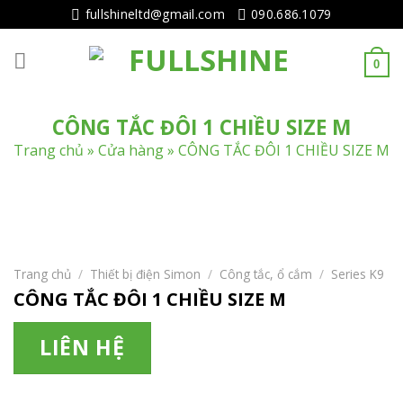
Tiếp
fullshineltd@gmail.com
090.686.1079
tục
tới
0
nội
dung
CÔNG TẮC ĐÔI 1 CHIỀU SIZE M
Trang chủ
»
Cửa hàng
»
CÔNG TẮC ĐÔI 1 CHIỀU SIZE M
Trang chủ
/
Thiết bị điện Simon
/
Công tắc, ổ cắm
/
Series K9
CÔNG TẮC ĐÔI 1 CHIỀU SIZE M
LIÊN HỆ