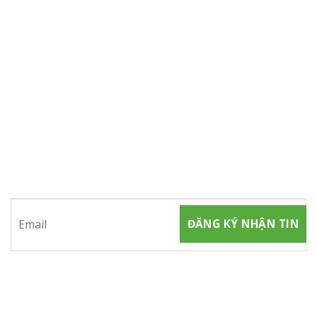
ĐĂNG KÝ NHẬN TIN
Hãy tham gia đăng ký thành viên để nhận được những thông
tin mới nhất từ chúng tôi