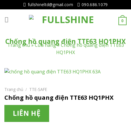
Tiếp
fullshineltd@gmail.com
090.686.1079
tục
tới
0
nội
dung
Chống hồ quang điện TTE63 HQ1PHX
Trang chủ
»
Cửa hàng
»
Chống hồ quang điện TTE63
HQ1PHX
Trang chủ
/
TTE-SAFE
Chống hồ quang điện TTE63 HQ1PHX
LIÊN HỆ