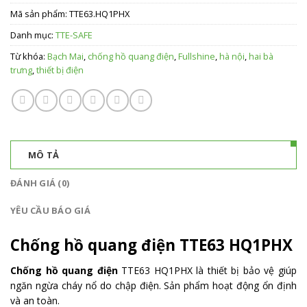
Mã sản phẩm:
TTE63.HQ1PHX
Danh mục:
TTE-SAFE
Từ khóa:
Bạch Mai
,
chống hồ quang điện
,
Fullshine
,
hà nội
,
hai bà
trưng
,
thiết bị điện
MÔ TẢ
ĐÁNH GIÁ (0)
YÊU CẦU BÁO GIÁ
Chống hồ quang điện TTE63 HQ1PHX
Chống hồ quang điện
TTE63 HQ1PHX là thiết bị bảo vệ giúp
ngăn ngừa cháy nổ do chập điện. Sản phẩm hoạt động ổn định
và an toàn.