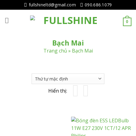
Tiếp
fullshineltd@gmail.com
090.686.1079
tục
tới
0
nội
dung
Bạch Mai
Trang chủ
»
Bạch Mai
Hiển thị: