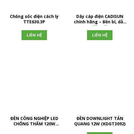
Chống sốc điện cách ly
Dây cáp điện CADISUN
TTE630.3P
chính hãng – Bền bỉ, dẫn
điện tốt
LIÊN HỆ
LIÊN HỆ
ĐÈN CÔNG NGHIỆP LED
ĐÈN DOWNLIGHT TÁN
CHỐNG THẤM 120W
QUANG 12W (KDGT3092)
(DDB120)