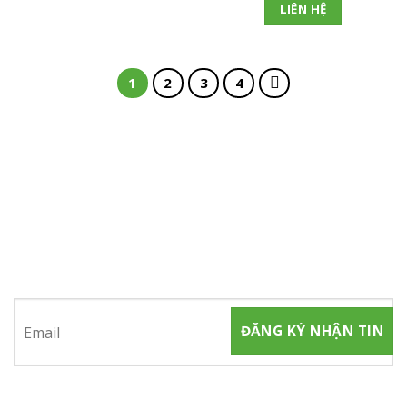
LIÊN HỆ
1
2
3
4
ĐĂNG KÝ NHẬN TIN
Hãy tham gia đăng ký thành viên để nhận được những thông
tin mới nhất từ chúng tôi