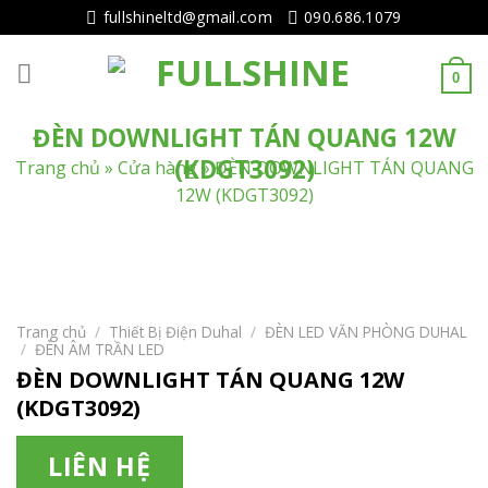
Tiếp
fullshineltd@gmail.com
090.686.1079
tục
tới
0
nội
dung
ĐÈN DOWNLIGHT TÁN QUANG 12W
(KDGT3092)
Trang chủ
»
Cửa hàng
»
ĐÈN DOWNLIGHT TÁN QUANG
12W (KDGT3092)
Trang chủ
/
Thiết Bị Điện Duhal
/
ĐÈN LED VĂN PHÒNG DUHAL
/
ĐÈN ÂM TRẦN LED
ĐÈN DOWNLIGHT TÁN QUANG 12W
(KDGT3092)
LIÊN HỆ