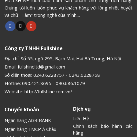
FULLSHINE luôn bảo đảm sản phẩm cho từng đơn hàng.
Chúng tôi luôn luôn phục vụ khách hàng với lòng nhiệt huyết
và chữ ''Tâm'' trong nghề của mình....
Công ty TNHH Fullshine
Địa chỉ: Số 55, ngõ 295, Bạch Mai, Hai Bà Trưng, Hà Nội
Email:
fullshineltd@gmail.com
Số điện thoại:
0243.6228757
-
0243.6228758
Hotline:
090.421.8695
-
090.686.1079
Website:
http://fullshine.com.vn/
Dịch vụ
Chuyển khoản
Liên Hệ
Ngân hàng AGRIBANK
Chính sách bảo hành các
Ngân hàng TMCP Á Châu
hãng