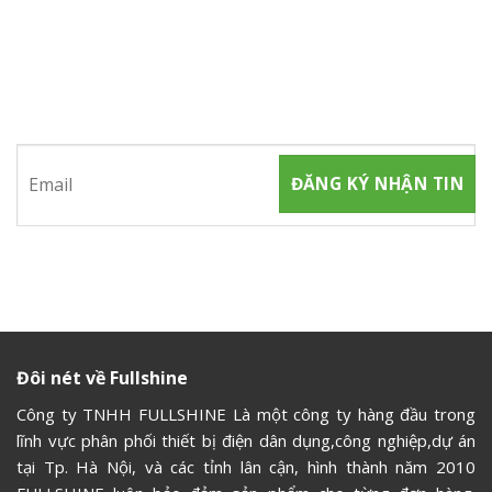
ĐĂNG KÝ NHẬN TIN
Hãy tham gia đăng ký thành viên để nhận được những thông
tin mới nhất từ chúng tôi
Đôi nét về Fullshine
Công ty TNHH FULLSHINE Là một công ty hàng đầu trong
lĩnh vực phân phối thiết bị điện dân dụng,công nghiệp,dự án
tại Tp. Hà Nội, và các tỉnh lân cận, hình thành năm 2010