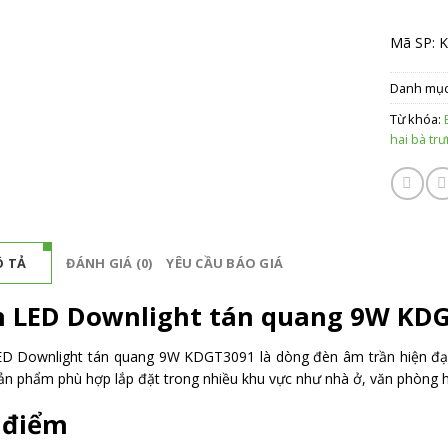
Mã SP:
K
Danh mụ
Từ khóa:
hai bà tr
 TẢ
ĐÁNH GIÁ (0)
YÊU CẦU BÁO GIÁ
 LED Downlight tán quang 9W KD
D Downlight tán quang 9W KDGT3091 là dòng đèn âm trần hiện đại
Sản phẩm phù hợp lắp đặt trong nhiều khu vực như nhà ở, văn phòng
 điểm