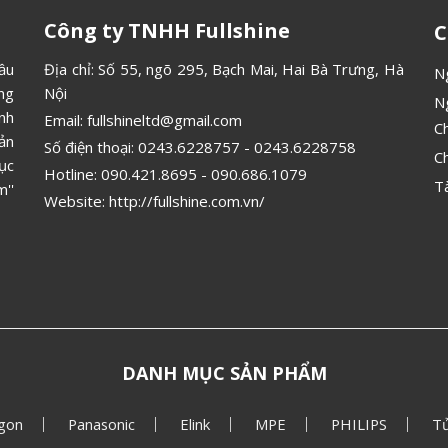
Công ty TNHH Fullshine
C
ầu
Địa chỉ: Số 55, ngõ 295, Bạch Mai, Hai Bà Trưng, Hà
N
ông
Nội
N
ình
Email:
fullshineltd@gmail.com
C
ản
Số điện thoại:
0243.6228757
-
0243.6228758
C
ục
Hotline:
090.421.8695
-
090.686.1079
T
''
Website:
http://fullshine.com.vn/
DANH MỤC SẢN PHẨM
gon
Panasonic
Elink
MPE
PHILIPS
Tủ