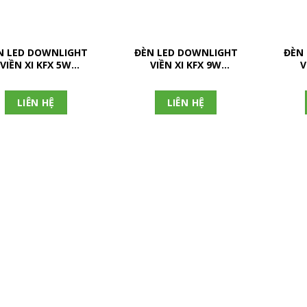
N LED DOWNLIGHT
ĐÈN LED DOWNLIGHT
ĐÈN
VIỀN XI KFX 5W
VIỀN XI KFX 9W
V
(KFX2051)
(KFX2091)
LIÊN HỆ
LIÊN HỆ