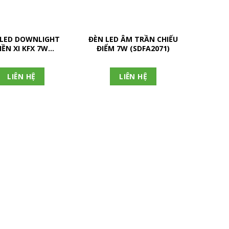
 LED DOWNLIGHT
ĐÈN LED ÂM TRẦN CHIẾU
ĐÈN LE
IỀN XI KFX 7W
ĐIỂM 7W (SDFA2071)
ĐIỂM 
(KFX2071)
LIÊN HỆ
LIÊN HỆ