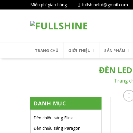
Tiếp
Miễn phí giao hàng
fullshineltd@gmail.com
tục
tới
nội
dung
TRANG CHỦ
GIỚI THIỆU
SẢN PHẨM
ĐÈN LE
Trang c
DANH MỤC
Đèn chiếu sáng Elink
Đèn chiếu sáng Paragon