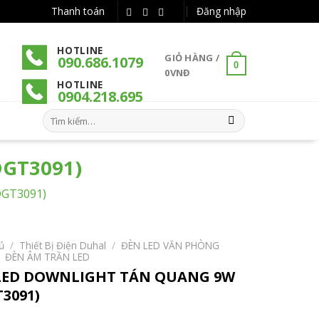
Thanh toán
Đăng nhập
HOTLINE
GIỎ HÀNG /
090.686.1079
0
0
VNĐ
HOTLINE
090
4
.218.695
Tìm
kiếm:
GT3091)
GT3091)
ủ
/
Thiết Bị Điện Duhal
/
ĐÈN LED VĂN PHÒNG
ĐÈN ÂM TRẦN LED
LED DOWNLIGHT TÁN QUANG 9W
3091)