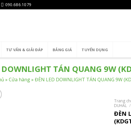
090.686.1079
TƯ VẤN & GIẢI ĐÁP
BẢNG GIÁ
TUYỂN DỤNG
D DOWNLIGHT TÁN QUANG 9W (KD
hủ
»
Cửa hàng
»
ĐÈN LED DOWNLIGHT TÁN QUANG 9W (KD
Trang ch
DUHAL
/
ĐÈN 
(KDGT