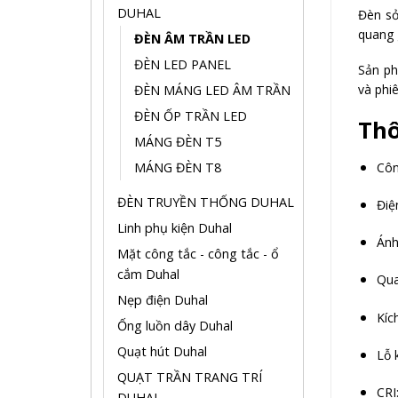
DUHAL
Đèn sở
quang 
ĐÈN ÂM TRẦN LED
ĐÈN LED PANEL
Sản ph
và phi
ĐÈN MÁNG LED ÂM TRẦN
ĐÈN ỐP TRẦN LED
Thô
MÁNG ĐÈN T5
Côn
MÁNG ĐÈN T8
ĐÈN TRUYỀN THỐNG DUHAL
Điệ
Linh phụ kiện Duhal
Ánh
Mặt công tắc - công tắc - ổ
cắm Duhal
Qua
Nẹp điện Duhal
Kíc
Ống luồn dây Duhal
Quạt hút Duhal
Lỗ 
QUẠT TRẦN TRANG TRÍ
CRI
DUHAL