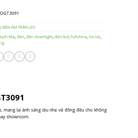
DGT3091
c:
ĐÈN ÂM TRẦN LED
Bạch Mai
,
đèn
,
đèn downlight
,
đèn led
,
Fullshine
,
hà nội
,
ưng
GT3091
, mang lại ánh sáng dịu nhẹ và đồng đều cho không
 hay showroom.