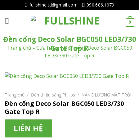
Tiếp
fullshineltd@gmail.com
090.686.1079
tục
tới
0
nội
dung
Đèn cổng Deco Solar BGC050 LED3/730
Gate Top R
Trang chủ
»
Cửa hàng
»
Đèn cổng Deco Solar BGC050
LED3/730 Gate Top R
Trang chủ
/
Đèn chiếu sáng Philips
/
NĂNG LƯỢNG MẶT TRỜI
Đèn cổng Deco Solar BGC050 LED3/730
Gate Top R
LIÊN HỆ