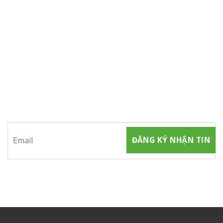
ĐĂNG KÝ NHẬN TIN
Hãy tham gia đăng ký thành viên để nhận được những thông
tin mới nhất từ chúng tôi