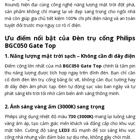
Round) hiện đại cùng công nghệ năng lượng mặt trời đột phá,
sản phẩm không chỉ mang lại vẻ đẹp sang trọng cho ngôi nhà
mà còn giúp gia chủ tiết kiệm 100% chi phí điện năng và an toàn
tuyệt đối trước mọi nguy cơ rò rỉ điện.
Ưu điểm nổi bật của Đèn trụ cổng Philips
BGC050 Gate Top
1. Năng lượng mặt trời sạch – Không cần đi dây điện
Điểm cộng lớn nhất của mã
BGC050 Gate Top
chính là tấm pin
thu năng lượng được tích hợp ngay trên đỉnh đèn. Bạn chỉ cần
cố định đèn lên trụ cổng bằng ốc vít, không cần đục tường hay
đi dây điện âm phức tạp. Đèn tự động sạc vào ban ngày và tự
phát sáng khi trời tối nhờ cảm biến ánh sáng thông minh.
2. Ánh sáng vàng ấm (3000K) sang trọng
Philips ứng dụng nhiệt độ màu
730 (3000K)
mang lại luồng sáng
vàng ấm áp, tạo cảm giác mến khách và đẳng cấp cho khu vực
mặt tiền. Cường độ sáng
LED3
đủ mạnh để soi sáng khu vực
cổng nhà nhưng vẫn đảm bảo sự dịu nhẹ, không gây chói mắt.