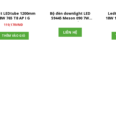
it LEDtube 1200mm
Bộ đèn downlight LED
Led
8W 765 T8 AP I G
59445 Meson 090 7W
18W 1
recessed
119,170
VNĐ
LIÊN HỆ
THÊM VÀO GIỎ