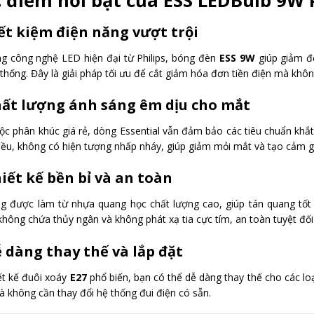
 điểm nổi bật của ESS LEDBulb 9W P
iết kiệm điện năng vượt trội
g công nghệ LED hiện đại từ Philips, bóng đèn
ESS 9W
giúp giảm 
 thống. Đây là giải pháp tối ưu để cắt giảm hóa đơn tiền điện mà khô
hất lượng ánh sáng êm dịu cho mắt
ộc phân khúc giá rẻ, dòng Essential vẫn đảm bảo các tiêu chuẩn kh
ều, không có hiện tượng nhấp nháy, giúp giảm mỏi mắt và tạo cảm giá
hiết kế bền bỉ và an toàn
g được làm từ nhựa quang học chất lượng cao, giúp tán quang tốt v
hông chứa thủy ngân và không phát xạ tia cực tím, an toàn tuyệt đối
ễ dàng thay thế và lắp đặt
iết kế đuôi xoáy
E27
phổ biến, bạn có thể dễ dàng thay thế cho các l
à không cần thay đổi hệ thống đui điện có sẵn.