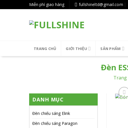
Tiếp
Miễn phí giao hàng
fullshineltd@gmail.com
tục
tới
nội
dung
TRANG CHỦ
GIỚI THIỆU
SẢN PHẨM
Đèn ES
Trang
DANH MỤC
Đèn chiếu sáng Elink
Đèn chiếu sáng Paragon