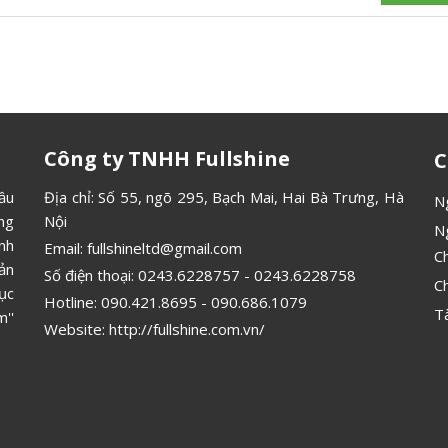
Công ty TNHH Fullshine
C
ầu
Địa chỉ: Số 55, ngõ 295, Bạch Mai, Hai Bà Trưng, Hà
N
ông
Nội
N
ình
Email:
fullshineltd@gmail.com
C
ản
Số điện thoại:
0243.6228757
-
0243.6228758
C
ục
Hotline:
090.421.8695
-
090.686.1079
T
''
Website:
http://fullshine.com.vn/