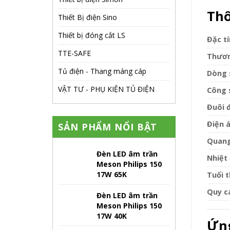
Thô
Thiết Bị điện Sino
Thiết bị đóng cắt LS
Đặc t
TTE-SAFE
Thươn
Tủ điện - Thang máng cáp
Dòng 
VẬT TƯ - PHỤ KIỆN TỦ ĐIỆN
Công 
Đuôi 
Điện 
SẢN PHẨM NỔI BẬT
Quang
Đèn LED âm trần
Nhiệt
Meson Philips 150
17W 65K
Tuổi 
Quy c
Đèn LED âm trần
Meson Philips 150
17W 40K
Ứng