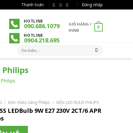
Thanh toán
Đăng nhập
HOTLINE
GIỎ HÀNG /
090.686.1079
0
0
VNĐ
HOTLINE
090
4
.218.695
Tìm
kiếm:
Philips
Philips
ủ
/
Đèn chiếu sáng Philips
/
ĐÈN LED BULB PHILIPS
SS LEDBulb 9W E27 230V 2CT/6 APR
ps