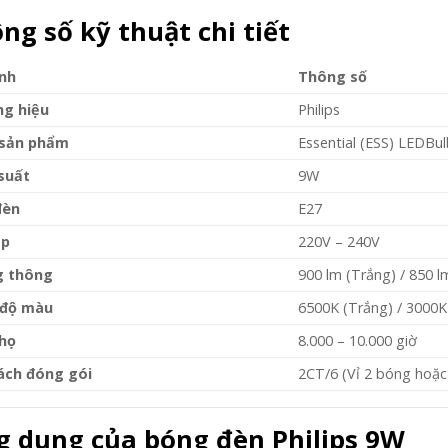
ng số kỹ thuật chi tiết
ính
Thông số
g hiệu
Philips
sản phẩm
Essential (ESS) LEDBu
suất
9W
đèn
E27
áp
220V – 240V
 thông
900 lm (Trắng) / 850 l
 độ màu
6500K (Trắng) / 3000K
thọ
8.000 – 10.000 giờ
ách đóng gói
2CT/6 (Vỉ 2 bóng hoặc
 dụng của bóng đèn Philips 9W