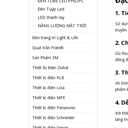
Đặc
ĐÈN TUBE LED PHILIPS
Đèn Tuýp Led
1. T
LED thanh ray
Sử dụn
NĂNG LƯỢNG MẶT TRỜI
truyền
Đèn trang trí Light & Life
2. C
Quạt trần Fratelli
Dù thu
Sản Phẩm 3M
đồng đ
Thiết Bị Điện Duhal
3. T
Thiết bị điện KLB
Vỏ bón
Thiết bị điện Lioa
phẩm k
Thiết bị điện MPE
4. D
Thiết bị điện Panasonic
Với th
Thiết bị điện Schneider
lang m
Thiết bị điện Simon