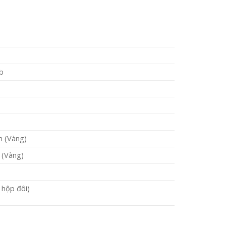
lb
m (Vàng)
 (Vàng)
 hộp đôi)