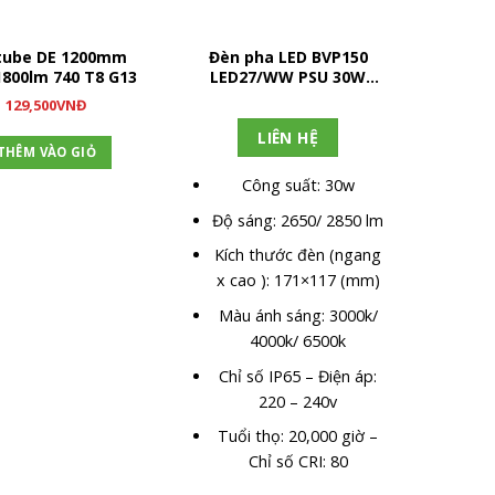
tube DE 1200mm
Đèn pha LED BVP150
Đèn LE
800lm 740 T8 G13
LED27/WW PSU 30W
Phil
SWB G2 GM
129,500
VNĐ
LIÊN HỆ
THÊM VÀO GIỎ
Công suất: 30w
Qua
Độ sáng: 2650/ 2850 lm
Nhi
Kích thước đèn (ngang
(Nom
x cao ): 171×117 (mm)
Màu ánh sáng: 3000k/
Qua
4000k/ 6500k
Chỉ số IP65 – Điện áp:
C
220 – 240v
Tuổi thọ: 20,000 giờ –
G
Chỉ số CRI: 80