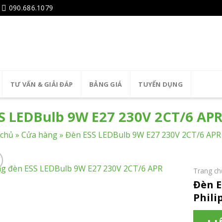
090.686.1079
TƯ VẤN & GIẢI ĐÁP
BẢNG GIÁ
TUYỂN DỤNG
S LEDBulb 9W E27 230V 2CT/6 APR 
 chủ
»
Cửa hàng
»
Đèn ESS LEDBulb 9W E27 230V 2CT/6 APR 
Trang ch
Đèn E
Phili