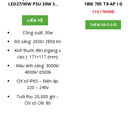
LED27/WW PSU 30W SWB
18W 765 T8 AP I G
G2 GM
119,170
VNĐ
LIÊN HỆ
THÊM VÀO GIỎ
Công suất: 30w
Độ sáng: 2650/ 2850 lm
Kích thước đèn (ngang x
cao ): 171×117 (mm)
Màu ánh sáng: 3000k/
4000k/ 6500k
Chỉ số IP65 – Điện áp:
220 – 240v
Tuổi thọ: 20,000 giờ –
Chỉ số CRI: 80