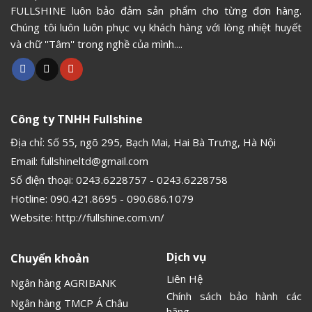
FULLSHINE luôn bảo đảm sản phẩm cho từng đơn hàng.
Chúng tôi luôn luôn phục vụ khách hàng với lòng nhiệt huyết
và chữ ''Tâm'' trong nghề của mình....
Công ty TNHH Fullshine
Địa chỉ: Số 55, ngõ 295, Bạch Mai, Hai Bà Trưng, Hà Nội
Email:
fullshineltd@gmail.com
Số điện thoại:
0243.6228757
-
0243.6228758
Hotline:
090.421.8695
-
090.686.1079
Website:
http://fullshine.com.vn/
Dịch vụ
Chuyển khoản
Liên Hệ
Ngân hàng AGRIBANK
Chính sách bảo hành các
Ngân hàng TMCP Á Châu
hãng