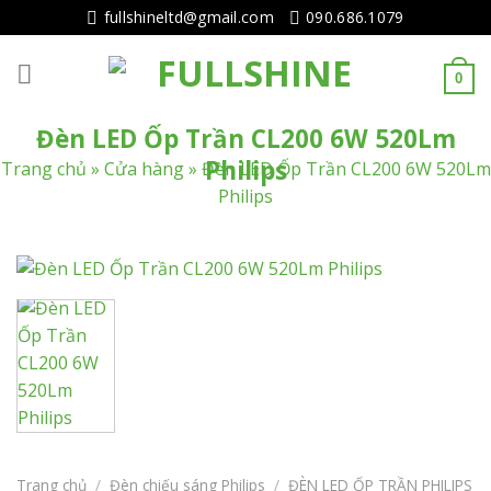
Tiếp
fullshineltd@gmail.com
090.686.1079
tục
tới
0
nội
dung
Đèn LED Ốp Trần CL200 6W 520Lm
Philips
Trang chủ
»
Cửa hàng
»
Đèn LED Ốp Trần CL200 6W 520Lm
Philips
Trang chủ
/
Đèn chiếu sáng Philips
/
ĐÈN LED ỐP TRẦN PHILIPS