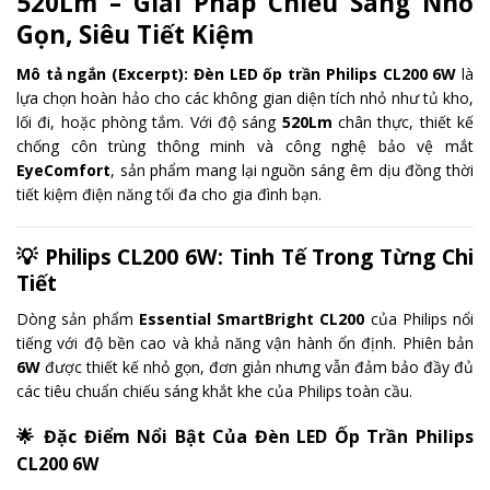
520Lm
– Giải Pháp Chiếu Sáng Nhỏ
Gọn, Siêu Tiết Kiệm
Mô tả ngắn (Excerpt):
Đèn LED ốp trần Philips CL200 6W
là
lựa chọn hoàn hảo cho các không gian diện tích nhỏ như tủ kho,
lối đi, hoặc phòng tắm. Với độ sáng
520Lm
chân thực, thiết kế
chống côn trùng thông minh và công nghệ bảo vệ mắt
EyeComfort
, sản phẩm mang lại nguồn sáng êm dịu đồng thời
tiết kiệm điện năng tối đa cho gia đình bạn.
💡
Philips CL200 6W: Tinh Tế Trong Từng Chi
Tiết
Dòng sản phẩm
Essential SmartBright CL200
của Philips nổi
tiếng với độ bền cao và khả năng vận hành ổn định. Phiên bản
6W
được thiết kế nhỏ gọn, đơn giản nhưng vẫn đảm bảo đầy đủ
các tiêu chuẩn chiếu sáng khắt khe của Philips toàn cầu.
🌟
Đặc Điểm Nổi Bật Của Đèn LED Ốp Trần Philips
CL200 6W