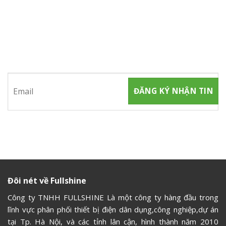
ĐĂNG KÝ NHẬN TIN
Hãy tham gia đăng ký thành viên để nhận được những thông
tin mới nhất từ chúng tôi
Đôi nét về Fullshine
Công ty TNHH FULLSHINE Là một công ty hàng đầu trong
lĩnh vực phân phối thiết bị điện dân dụng,công nghiệp,dự án
tại Tp. Hà Nội, và các tỉnh lân cận, hình thành năm 2010