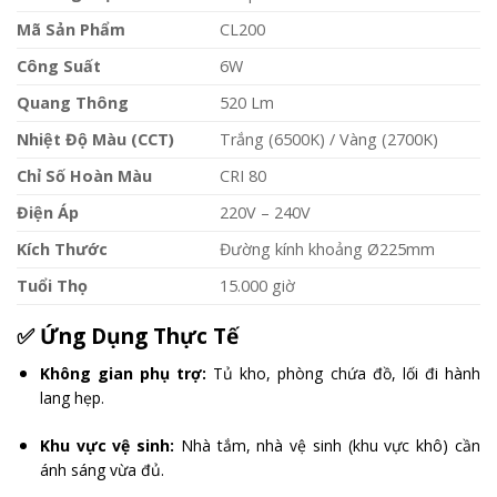
Mã Sản Phẩm
CL200
Công Suất
6W
Quang Thông
520 Lm
Nhiệt Độ Màu (CCT)
Trắng (6500K) / Vàng (2700K)
Chỉ Số Hoàn Màu
CRI 80
Điện Áp
220V – 240V
Kích Thước
Đường kính khoảng Ø225mm
Tuổi Thọ
15.000 giờ
✅
Ứng Dụng Thực Tế
Không gian phụ trợ:
Tủ kho, phòng chứa đồ, lối đi hành
lang hẹp.
Khu vực vệ sinh:
Nhà tắm, nhà vệ sinh (khu vực khô) cần
ánh sáng vừa đủ.