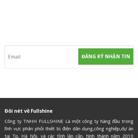
ĐĂNG KÝ NHẬN TIN
Hãy tham gia đăng ký thành viên để nhận được những thông
tin mới nhất từ chúng tôi
Đôi nét về Fullshine
Công ty TNHH FULLSHINE Là một công ty hàng đầu trong
lĩnh vực phân phối thiết bị điện dân dụng,công nghiệp,dự án
tại Tp. Hà Nội, và các tỉnh lân cận, hình thành năm 2010