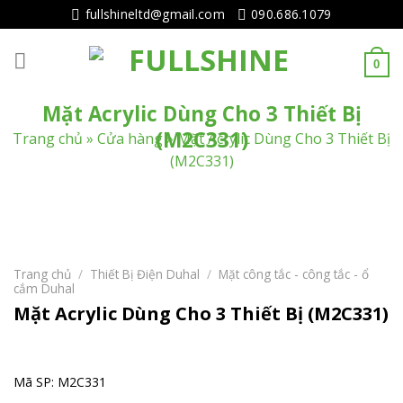
Tiếp
fullshineltd@gmail.com
090.686.1079
tục
tới
0
nội
dung
Mặt Acrylic Dùng Cho 3 Thiết Bị
(M2C331)
Trang chủ
»
Cửa hàng
»
Mặt Acrylic Dùng Cho 3 Thiết Bị
(M2C331)
Trang chủ
/
Thiết Bị Điện Duhal
/
Mặt công tắc - công tắc - ổ
cắm Duhal
Mặt Acrylic Dùng Cho 3 Thiết Bị (M2C331)
Mã SP: M2C331