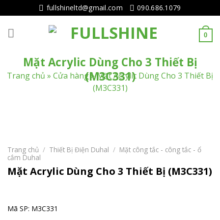
Tiếp
fullshineltd@gmail.com
090.686.1079
tục
tới
0
nội
dung
Mặt Acrylic Dùng Cho 3 Thiết Bị
(M3C331)
Trang chủ
»
Cửa hàng
»
Mặt Acrylic Dùng Cho 3 Thiết Bị
(M3C331)
Trang chủ
/
Thiết Bị Điện Duhal
/
Mặt công tắc - công tắc - ổ
cắm Duhal
Mặt Acrylic Dùng Cho 3 Thiết Bị (M3C331)
Mã SP: M3C331