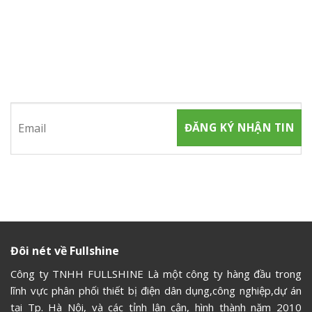
ĐĂNG KÝ NHẬN TIN
Hãy tham gia đăng ký thành viên để nhận được những thông
tin mới nhất từ chúng tôi
Đôi nét về Fullshine
Công ty TNHH FULLSHINE Là một công ty hàng đầu trong
lĩnh vực phân phối thiết bị điện dân dụng,công nghiệp,dự án
tại Tp. Hà Nội, và các tỉnh lân cận, hình thành năm 2010