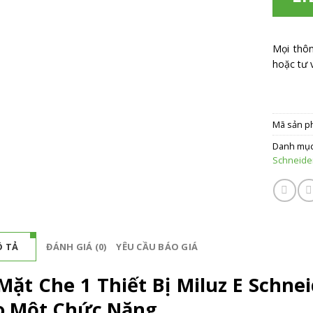
Mọi thô
hoặc tư v
Mã sản p
Danh mụ
Schneide
 TẢ
ĐÁNH GIÁ (0)
YÊU CẦU BÁO GIÁ
Mặt Che 1 Thiết Bị Miluz E Schne
o Một Chức Năng