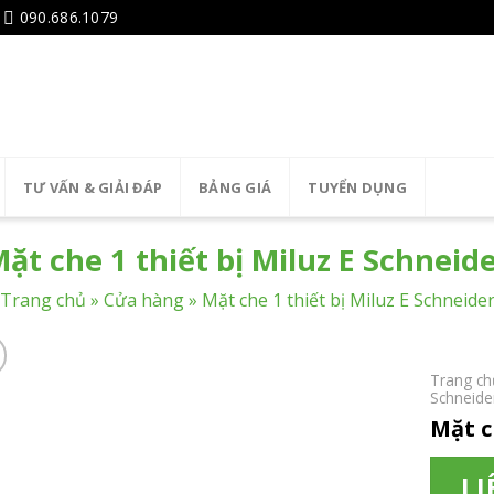
090.686.1079
TƯ VẤN & GIẢI ĐÁP
BẢNG GIÁ
TUYỂN DỤNG
ặt che 1 thiết bị Miluz E Schneid
Trang chủ
»
Cửa hàng
»
Mặt che 1 thiết bị Miluz E Schneide
Trang ch
Schneide
Mặt c
LI