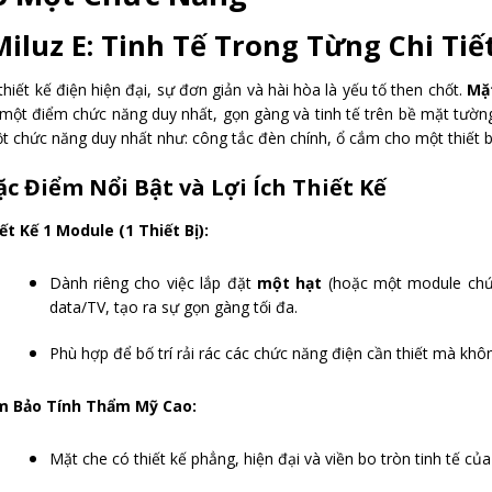
Miluz E: Tinh Tế Trong Từng Chi Ti
thiết kế điện hiện đại, sự đơn giản và hài hòa là yếu tố then chốt.
Mặt
 một điểm chức năng duy nhất, gọn gàng và tinh tế trên bề mặt tường. Đ
t chức năng duy nhất như: công tắc đèn chính, ổ cắm cho một thiết
ặc Điểm Nổi Bật và Lợi Ích Thiết Kế
ết Kế 1 Module (1 Thiết Bị):
Dành riêng cho việc lắp đặt
một hạt
(hoặc một module chứ
data/TV, tạo ra sự gọn gàng tối đa.
Phù hợp để bố trí rải rác các chức năng điện cần thiết mà khôn
m Bảo Tính Thẩm Mỹ Cao:
Mặt che có thiết kế phẳng, hiện đại và viền bo tròn tinh tế của