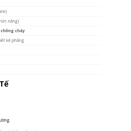
ate)
chức năng)
,
chống cháy
hiết kế phẳng
 Tế
ường.