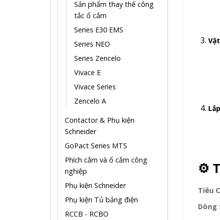
Sản phẩm thay thế công
tắc ổ cắm
Series E30 EMS
Vật
Series NEO
Series Zencelo
Vivace E
Vivace Series
Zencelo A
Lắp
Contactor & Phụ kiện
Schneider
GoPact Series MTS
Phích cắm và ổ cắm công
⚙️
T
nghiệp
Phụ kiện Schneider
Tiêu C
Phụ kiện Tủ bảng điện
Dòng 
RCCB - RCBO