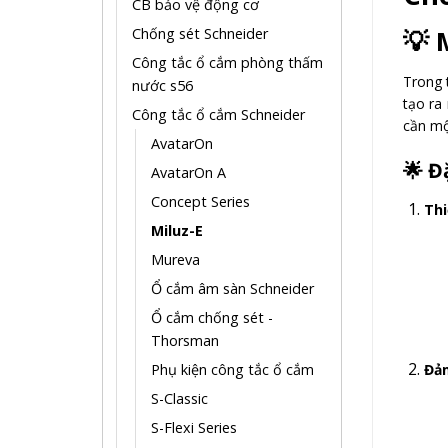
CB bảo vệ động cơ
Chống sét Schneider
💡
Công tắc ổ cắm phòng thấm
Trong 
nước s56
tạo ra
Công tắc ổ cắm Schneider
cần mộ
AvatarOn
🌟
Đ
AvatarOn A
Concept Series
Thi
Miluz-E
Mureva
Ổ cắm âm sàn Schneider
Ổ cắm chống sét -
Thorsman
Phụ kiện công tắc ổ cắm
Đả
S-Classic
S-Flexi Series