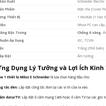
Sản Xuất
Schneider Electric
Sản Phẩm
Mặt che (Cover Pl
ợng Thiết Bị
1 Module (1 Hạt 
Liệu
Nhựa PC cao cấp
Năng Đặc Trưng
Chống ố vàng
, t
Chuẩn Áp Dụng
IEC, TCVN
ắc
Trắng (Phổ biến)
Lắp Đặt
Âm tường
ng Dụng Lý Tưởng và Lợi Ích Kinh
e 1 thiết bị Miluz E Schneider
là lựa chọn hàng đầu cho:
g tắc đèn:
Lắp đặt công tắc đơn tại các vị trí cửa ra vào.
ắm data/TV:
Lắp đặt ổ cắm mạng Cat6 hoặc ổ cắm TV tại các góc t