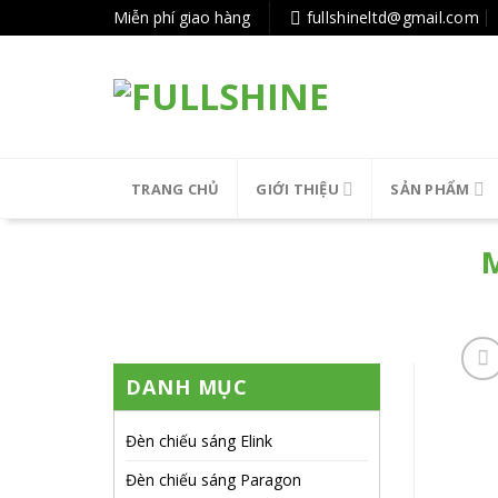
Tiếp
Miễn phí giao hàng
fullshineltd@gmail.com
tục
tới
nội
dung
TRANG CHỦ
GIỚI THIỆU
SẢN PHẨM
M
DANH MỤC
Đèn chiếu sáng Elink
Đèn chiếu sáng Paragon