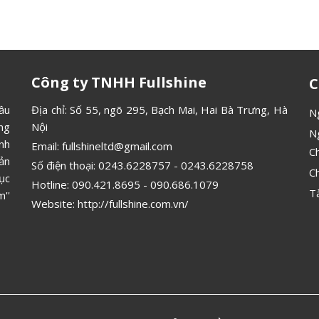
Công ty TNHH Fullshine
C
ầu
Địa chỉ: Số 55, ngõ 295, Bạch Mai, Hai Bà Trưng, Hà
N
ông
Nội
N
ình
Email:
fullshineltd@gmail.com
C
ản
Số điện thoại:
0243.6228757
-
0243.6228758
C
ục
Hotline:
090.421.8695
-
090.686.1079
T
''
Website:
http://fullshine.com.vn/