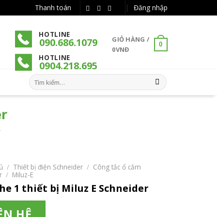
Thanh toán
Đăng nhập
HOTLINE
GIỎ HÀNG /
090.686.1079
0
0
VNĐ
HOTLINE
090
4
.218.695
Tìm
kiếm:
er
r
ủ
/
Thiết bị điện Schneider
/
Công tắc ổ cắm
r
/
Miluz-E
he 1 thiết bị Miluz E Schneider
ÊN HỆ