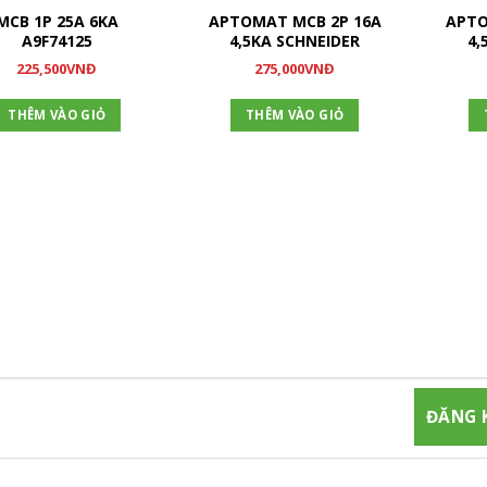
MCB 1P 25A 6KA
APTOMAT MCB 2P 16A
APTO
A9F74125
4,5KA SCHNEIDER
4,
225,500
VNĐ
275,000
VNĐ
THÊM VÀO GIỎ
THÊM VÀO GIỎ
ĐĂNG KÝ NHẬN TIN
gia đăng ký thành viên để nhận được những thông tin mới nhất từ