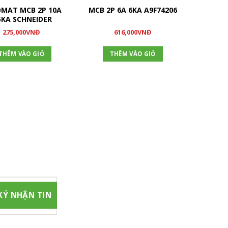
MAT MCB 2P 10A
MCB 2P 6A 6KA A9F74206
MCB
5KA SCHNEIDER
275,000
VNĐ
616,000
VNĐ
THÊM VÀO GIỎ
THÊM VÀO GIỎ
T
 chúng tôi