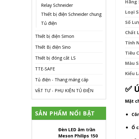
Hãng 
Relay Schneider
Loại 
Thiết bị điện Schneider chung
Số Lư
Tủ điện
Chất 
Thiết bị điện Simon
Tính 
Thiết Bị điện Sino
Tiêu 
Thiết bị đóng cắt LS
Màu S
TTE-SAFE
Kiểu 
Tủ điện - Thang máng cáp
✅
Ứ
VẬT TƯ - PHỤ KIỆN TỦ ĐIỆN
Mặt ch
SẢN PHẨM NỔI BẬT
Côn
Ổ c
Đèn LED âm trần
Meson Philips 150