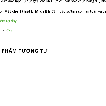
 đặt độc lập:
Sử dụng tại các khu vực chỉ cần một chức năng duy n
họn
Mặt che 1 thiết bị Miluz E
là đảm bảo sự tinh gọn, an toàn và t
êm tại đây!
 tại:
đây
 PHẨM TƯƠNG TỰ