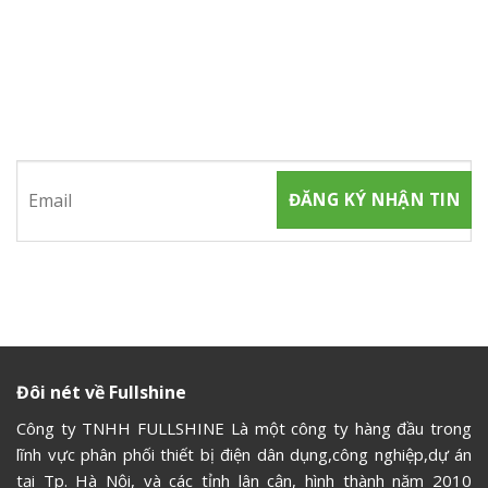
ĐĂNG KÝ NHẬN TIN
Hãy tham gia đăng ký thành viên để nhận được những thông
tin mới nhất từ chúng tôi
Đôi nét về Fullshine
Công ty TNHH FULLSHINE Là một công ty hàng đầu trong
lĩnh vực phân phối thiết bị điện dân dụng,công nghiệp,dự án
tại Tp. Hà Nội, và các tỉnh lân cận, hình thành năm 2010