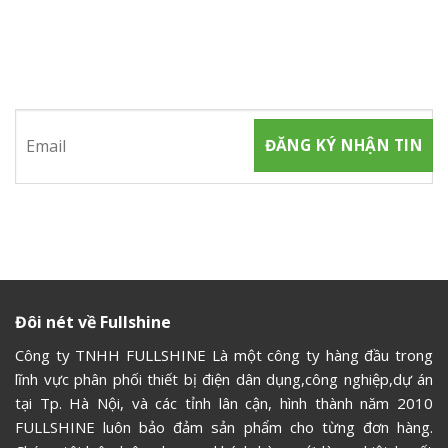
ĐĂNG KÝ NHẬN TIN
Hãy tham gia đăng ký thành viên để nhận được những thông
tin mới nhất từ chúng tôi
Đôi nét về Fullshine
Công ty TNHH FULLSHINE Là một công ty hàng đầu trong
lĩnh vực phân phối thiết bị điện dân dụng,công nghiệp,dự án
tại Tp. Hà Nội, và các tỉnh lân cận, hình thành năm 2010
FULLSHINE luôn bảo đảm sản phẩm cho từng đơn hàng.