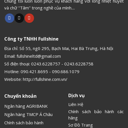
Chúng tôi luôn luôn phục vụ khách hàng với lòng nhiệt huyết
và chữ ''Tâm'' trong nghề của mình....
Công ty TNHH Fullshine
Địa chỉ: Số 55, ngõ 295, Bạch Mai, Hai Bà Trưng, Hà Nội
Email:
fullshineltd@gmail.com
Số điện thoại:
0243.6228757
-
0243.6228758
Hotline:
090.421.8695
-
090.686.1079
Website:
http://fullshine.com.vn/
Dịch vụ
Chuyển khoản
Liên Hệ
Ngân hàng AGRIBANK
Chính sách bảo hành các
Ngân hàng TMCP Á Châu
hãng
Chính sách bảo hành
Sơ Đồ Trang