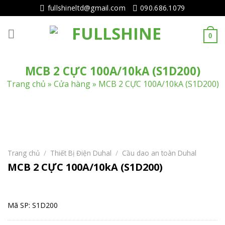
Tiếp
fullshineltd@gmail.com
090.686.1079
tục
tới
0
nội
dung
MCB 2 CỰC 100A/10kA (S1D200)
Trang chủ
»
Cửa hàng
»
MCB 2 CỰC 100A/10kA (S1D200)
Trang chủ
/
Thiết Bị Điện Duhal
/
Cầu dao an toàn Duhal
MCB 2 CỰC 100A/10kA (S1D200)
Mã SP: S1D200