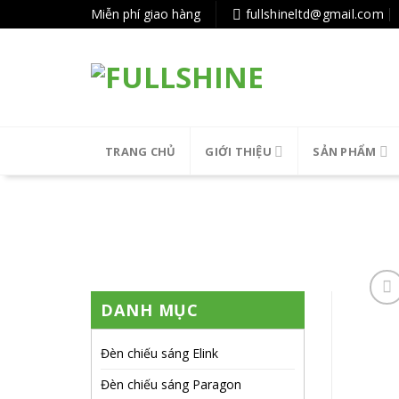
Tiếp
Miễn phí giao hàng
fullshineltd@gmail.com
tục
tới
nội
dung
TRANG CHỦ
GIỚI THIỆU
SẢN PHẨM
DANH MỤC
Đèn chiếu sáng Elink
Đèn chiếu sáng Paragon