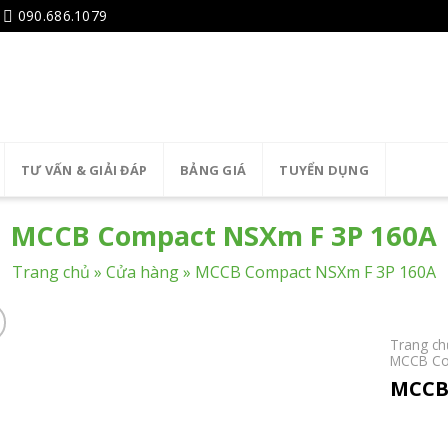
090.686.1079
TƯ VẤN & GIẢI ĐÁP
BẢNG GIÁ
TUYỂN DỤNG
MCCB Compact NSXm F 3P 160A
Trang chủ
»
Cửa hàng
»
MCCB Compact NSXm F 3P 160A
Trang ch
MCCB Co
MCCB