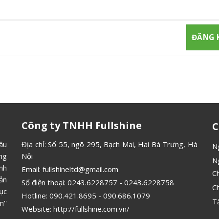
gia đăng ký thành viên để nhận được những thông tin mới nhất từ
Công ty TNHH Fullshine
C
ầu
Địa chỉ: Số 55, ngõ 295, Bạch Mai, Hai Bà Trưng, Hà
N
ông
Nội
N
ình
Email:
fullshineltd@gmail.com
C
ản
Số điện thoại:
0243.6228757
-
0243.6228758
C
ục
Hotline:
090.421.8695
-
090.686.1079
T
''
Website:
http://fullshine.com.vn/