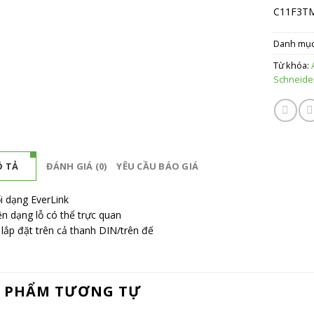
C11F3T
Danh mụ
Từ khóa:
Schneide
 TẢ
ĐÁNH GIÁ (0)
YÊU CẦU BÁO GIÁ
i dạng EverLink
ện dạng lỗ có thể trực quan
 lắp đặt trên cả thanh DIN/trên đế
 PHẨM TƯƠNG TỰ