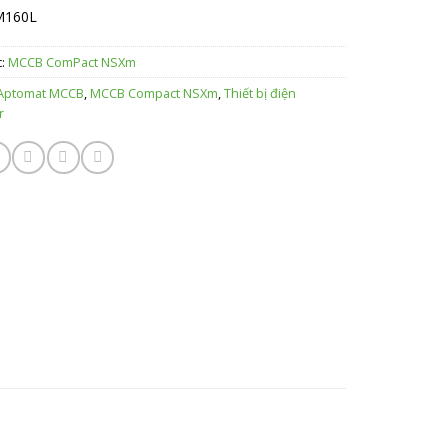
M160L
c:
MCCB ComPact NSXm
Aptomat MCCB
,
MCCB Compact NSXm
,
Thiết bị điện
r