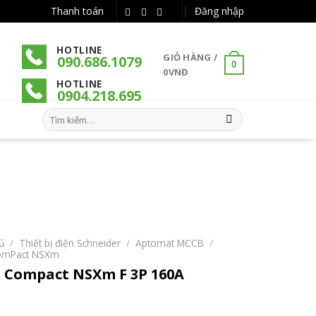
Thanh toán
Đăng nhập
HOTLINE
GIỎ HÀNG /
090.686.1079
0
0
VNĐ
HOTLINE
090
4
.218.695
Tìm
kiếm:
ủ
/
Thiết bị điện Schneider
/
Aptomat MCCB
/
mPact NSXm
 Compact NSXm F 3P 160A