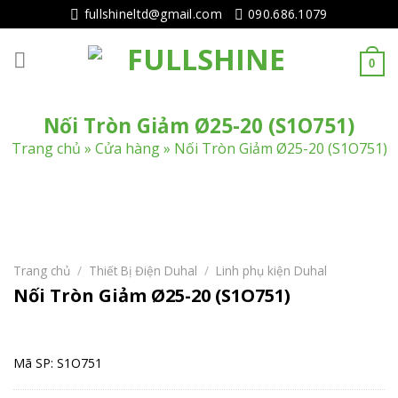
Tiếp
fullshineltd@gmail.com
090.686.1079
tục
tới
0
nội
dung
Nối Tròn Giảm Ø25-20 (S1O751)
Trang chủ
»
Cửa hàng
»
Nối Tròn Giảm Ø25-20 (S1O751)
Trang chủ
/
Thiết Bị Điện Duhal
/
Linh phụ kiện Duhal
Nối Tròn Giảm Ø25-20 (S1O751)
Mã SP: S1O751