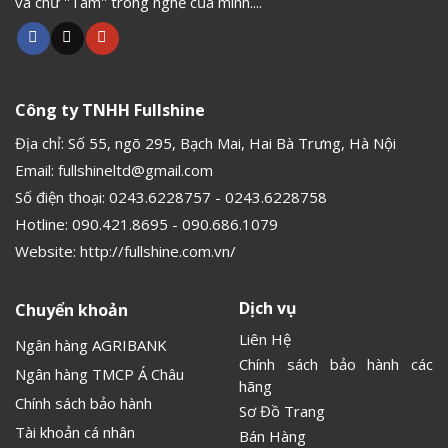
và chữ ''Tâm'' trong nghề của mình....
Công ty TNHH Fullshine
Địa chỉ: Số 55, ngõ 295, Bạch Mai, Hai Bà Trưng, Hà Nội
Email:
fullshineltd@gmail.com
Số điện thoại:
0243.6228757
-
0243.6228758
Hotline:
090.421.8695
-
090.686.1079
Website:
http://fullshine.com.vn/
Dịch vụ
Chuyển khoản
Liên Hệ
Ngân hàng AGRIBANK
Chính sách bảo hành các
Ngân hàng TMCP Á Châu
hãng
Chính sách bảo hành
Sơ Đồ Trang
Tài khoản cá nhân
Bán Hàng