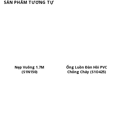
SẢN PHẨM TƯƠNG TỰ
Nẹp Vuông 1.7M
Ống Luồn Đàn Hồi PVC
(S1N150)
Chống Cháy (S1O425)
ĐĂNG KÝ NHẬN TIN