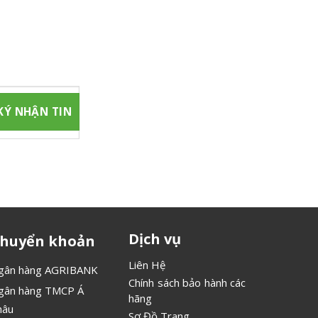
 chúng tôi
Dịch vụ
huyển khoản
Liên Hệ
gân hàng AGRIBANK
Chính sách bảo hành các
gân hàng TMCP Á
hãng
hâu
Sơ Đồ Trang