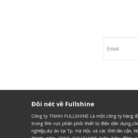
Hãy tham 
Đôi nét về Fullshine
Công ty TNHH FULLSHINE Là một công ty hàng đ
trong lĩnh vực phân phối thiết bị điện dân dụng,c
nghiệp,dự án tại Tp. Hà Nội, và các tỉnh lân cận, h
thành năm 2010 FULLSHINE luôn bảo đảm s