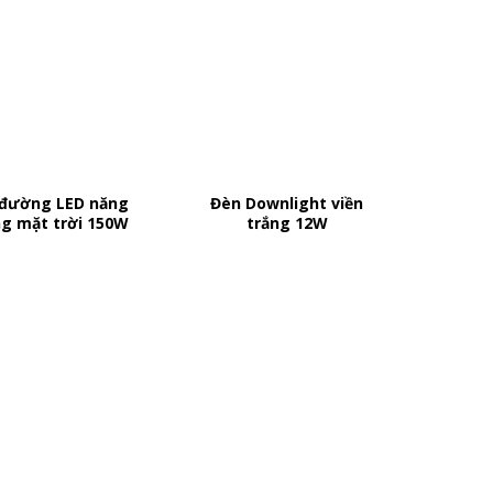
đường LED năng
Đèn Downlight viền
Bóng
g mặt trời 150W
trắng 12W
K