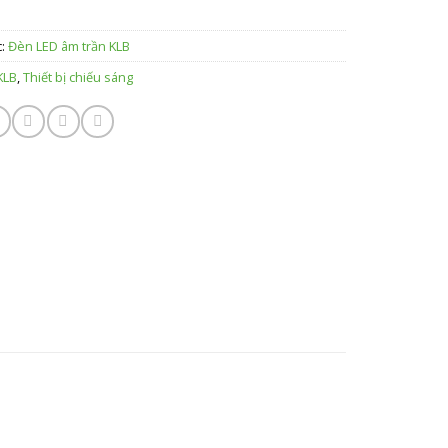
1
c:
Đèn LED âm trần KLB
KLB
,
Thiết bị chiếu sáng