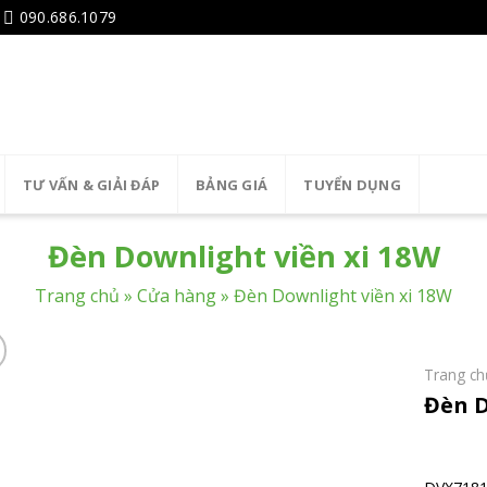
090.686.1079
TƯ VẤN & GIẢI ĐÁP
BẢNG GIÁ
TUYỂN DỤNG
Đèn Downlight viền xi 18W
Trang chủ
»
Cửa hàng
»
Đèn Downlight viền xi 18W
Trang ch
Đèn D