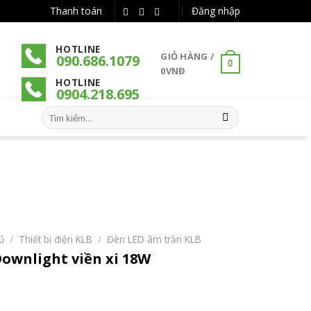
Thanh toán
Đăng nhập
HOTLINE
GIỎ HÀNG /
090.686.1079
0
0
VNĐ
HOTLINE
090
4
.218.695
Tìm
kiếm:
ủ
/
Thiết bị điện KLB
/
Đèn LED âm trần KLB
ownlight viền xi 18W