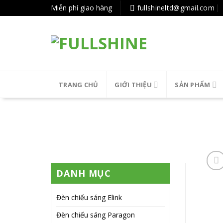
Tiếp
Miễn phí giao hàng
fullshineltd@gmail.com
tục
tới
nội
dung
TRANG CHỦ
GIỚI THIỆU
SẢN PHẨM
DANH MỤC
Đèn chiếu sáng Elink
Đèn chiếu sáng Paragon