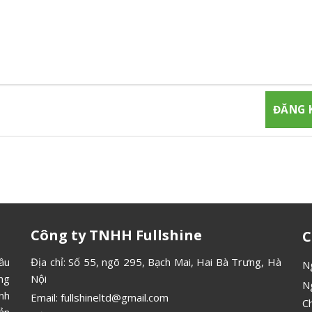
ĐĂNG KÝ NHẬN TIN
gia đăng ký thành viên để nhận được những thông tin mới nhất từ
Công ty TNHH Fullshine
C
ầu
Địa chỉ: Số 55, ngõ 295, Bạch Mai, Hai Bà Trưng, Hà
N
ông
Nội
N
ình
Email:
fullshineltd@gmail.com
C
ản