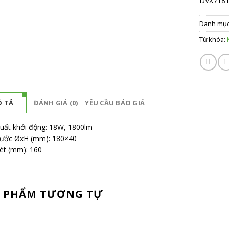
DVX718
Danh mụ
Từ khóa:
 TẢ
ĐÁNH GIÁ (0)
YÊU CẦU BÁO GIÁ
uất khởi động: 18W, 1800lm
hước ØxH (mm): 180×40
ét (mm): 160
 PHẨM TƯƠNG TỰ