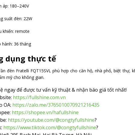
n áp: 180–240V
g suất đèn: 22W
u khiển: remote
 hành: 36 tháng
 dụng thực tế
rần đèn Fratelli FQT15SVL phù hợp cho căn hộ, nhà phố, biệt thự, 
hẩm mỹ cho không gian.
hệ ngay để được tư vấn kỹ thuật & nhận báo giá tốt nhất!
site:
https://fullshine.com.vn
o OA:
https://zalo.me/3765010070921216435
opee:
https://shopee.vn/hafullshine
be:
https://youtube.com/@congtyfullshine
?
k:
https://www.tiktok.com/@congtyfullshine
?