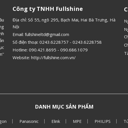
Công ty TNHH Fullshine
C
ầu
Địa chỉ: Số 55, ngõ 295, Bạch Mai, Hai Bà Trưng, Hà
N
ông
Nội
N
ình
Email:
fullshineltd@gmail.com
C
ản
Số điện thoại:
0243.6228757
-
0243.6228758
C
ục
Hotline:
090.421.8695
-
090.686.1079
T
''
Website:
http://fullshine.com.vn/
DANH MỤC SẢN PHẨM
gon
Panasonic
Elink
MPE
PHILIPS
Tủ