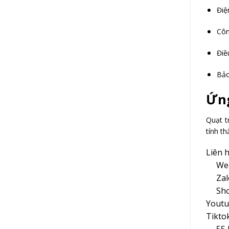
Điệ
Côn
Điề
Bảo
Ứng
Quạt t
tính t
Liên 
Web
Zal
Sh
Youtu
Tikto