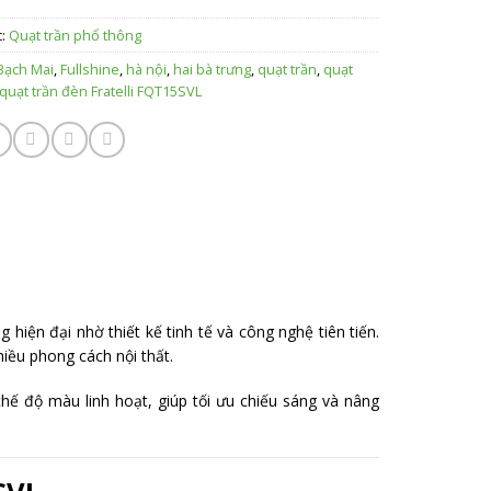
c:
Quạt trần phổ thông
Bạch Mai
,
Fullshine
,
hà nội
,
hai bà trưng
,
quạt trần
,
quạt
quạt trần đèn Fratelli FQT15SVL
 hiện đại nhờ thiết kế tinh tế và công nghệ tiên tiến.
iều phong cách nội thất.
hế độ màu linh hoạt, giúp tối ưu chiếu sáng và nâng