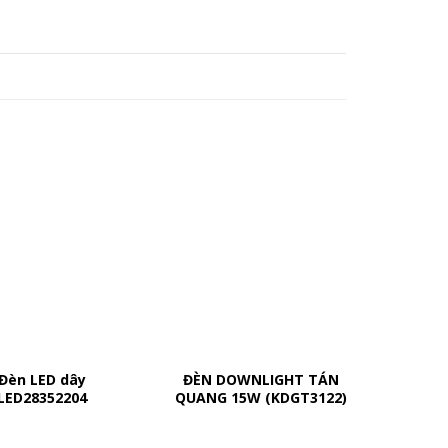
Đèn LED dây
ĐÈN DOWNLIGHT TÁN
Đèn L
LED28352204
QUANG 15W (KDGT3122)
PUCH1