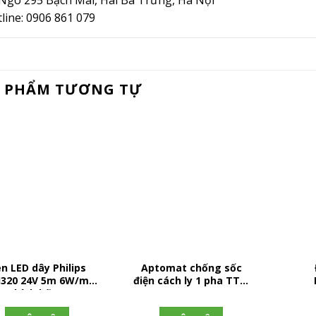
Ngõ 295 Bạch Mai, Hai Bà Trưng, Hà Nội
line: 0906 861 079
 PHẨM TƯƠNG TỰ
n LED dây Philips
Aptomat chống sốc
I320 24V 5m 6W/m
điện cách ly 1 pha TTE-
chính hãng
SAFE