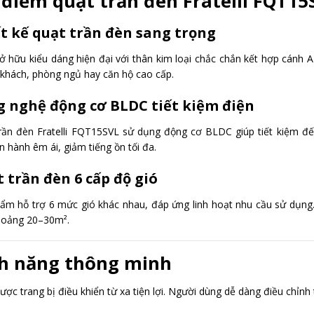
điểm quạt trần đèn Fratelli FQT15
t kế quạt trần đèn sang trọng
ở hữu kiểu dáng hiện đại với thân kim loại chắc chắn kết hợp cánh
khách, phòng ngủ hay căn hộ cao cấp.
 nghệ động cơ BLDC tiết kiệm điện
rần đèn Fratelli FQT15SVL sử dụng động cơ BLDC giúp tiết kiệm đ
n hành êm ái, giảm tiếng ồn tối đa.
 trần đèn 6 cấp độ gió
ẩm hỗ trợ 6 mức gió khác nhau, đáp ứng linh hoạt nhu cầu sử dụng.
hoảng 20–30m².
h năng thông minh
ợc trang bị điều khiển từ xa tiện lợi. Người dùng dễ dàng điều chỉnh 