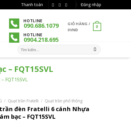
Thanh toán
Đăng nhập
HOTLINE
GIỎ HÀNG /
090.686.1079
0
0
VNĐ
HOTLINE
090
4
.218.695
Tìm
kiếm:
ạc – FQT15SVL
c – FQT15SVL
ủ
/
Quạt trần Fratelli
/
Quạt trần phổ thông
trần đèn Fratelli 6 cánh Nhựa
ám bạc – FQT15SVL