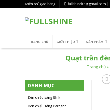
Tiếp
Miễn phí giao hàng
fullshineltd@gmail.com
tục
tới
nội
dung
TRANG CHỦ
GIỚI THIỆU
SẢN PHẨM
Quạt trần đè
Trang chủ
»
DANH MỤC
Đèn chiếu sáng Elink
Đèn chiếu sáng Paragon