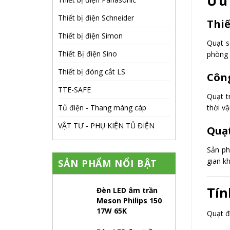
Ưu 
Thiết bị điện Schneider
Thiế
Thiết bị điện Simon
Quạt s
Thiết Bị điện Sino
phòng 
Thiết bị đóng cắt LS
Công
TTE-SAFE
Quạt t
thời vậ
Tủ điện - Thang máng cáp
VẬT TƯ - PHỤ KIỆN TỦ ĐIỆN
Quạt
Sản ph
gian k
SẢN PHẨM NỔI BẬT
Tín
Đèn LED âm trần
Meson Philips 150
17W 65K
Quạt đư