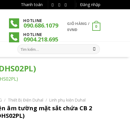
Thanh toán
Đăng nhập
HOTLINE
GIỎ HÀNG /
090.686.1079
0
0
VNĐ
HOTLINE
090
4
.218.695
Tìm
kiếm:
(DHS02PL)
DHS02PL)
ủ
/
Thiết Bị Điện Duhal
/
Linh phụ kiện Duhal
ện âm tường mặt sắt chứa CB 2
DHS02PL)