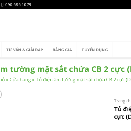
090.686.1079
TƯ VẤN & GIẢI ĐÁP
BẢNG GIÁ
TUYỂN DỤNG
âm tường mặt sắt chứa CB 2 cực 
hủ
»
Cửa hàng
»
Tủ điện âm tường mặt sắt chứa CB 2 cực (
Trang ch
Tủ đi
cực (