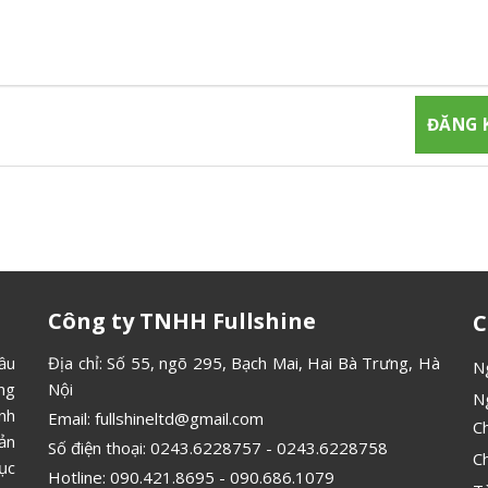
gia đăng ký thành viên để nhận được những thông tin mới nhất từ
Công ty TNHH Fullshine
C
ầu
Địa chỉ: Số 55, ngõ 295, Bạch Mai, Hai Bà Trưng, Hà
N
ông
Nội
N
ình
Email:
fullshineltd@gmail.com
C
ản
Số điện thoại:
0243.6228757
-
0243.6228758
C
ục
Hotline:
090.421.8695
-
090.686.1079