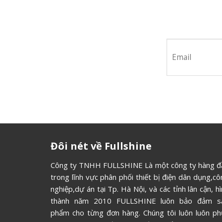
Hãy tham 
Đôi nét về Fullshine
Công ty TNHH FULLSHINE Là một công ty hàng đ
trong lĩnh vực phân phối thiết bị điện dân dụng,c
nghiệp,dự án tại Tp. Hà Nội, và các tỉnh lân cận, h
thành năm 2010 FULLSHINE luôn bảo đảm s
phẩm cho từng đơn hàng. Chúng tôi luôn luôn ph