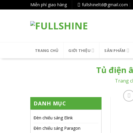
Tiếp
Miễn phí giao hàng
fullshineltd@gmail.com
tục
tới
nội
dung
TRANG CHỦ
GIỚI THIỆU
SẢN PHẨM
Tủ điện 
Trang c
DANH MỤC
Đèn chiếu sáng Elink
Đèn chiếu sáng Paragon