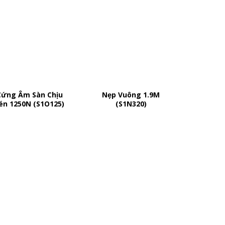
Cứng Âm Sàn Chịu
Nẹp Vuông 1.9M
Nẹp
én 1250N (S1O125)
(S1N320)